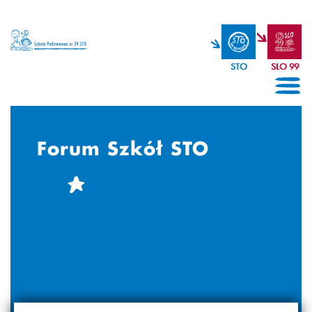
STO
SLO 99
Forum Szkół STO