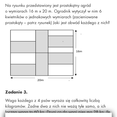
Na rysunku przedstawiony jest prostokątny ogród
o wymiarach 16 m x 20 m. Ogrodnik wytyczył w nim 6
kwietników o jednakowych wymiarach (zacieniowane
prostokąty – patrz rysunek) Jaki jest obwód każdego z nich?
Zadanie 3.
Waga każdego z 4 psów wyraża się całkowitą liczbą
kilogramów. Żadne dwa z nich nie ważą tyle samo, a ich
łączna waga to 60 kg. Drugi co do wagi pies ma 28 kg. Ile