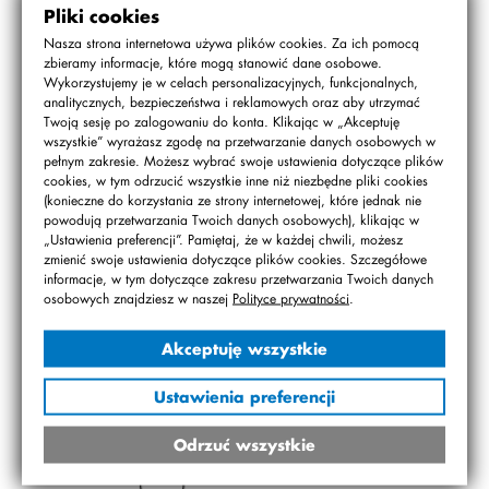
waży trzeci pod względem wagi pies?
Pliki cookies
Zadanie 4.
Nasza strona internetowa używa plików cookies. Za ich pomocą
Za 9 lat Sławek będzie miał 4 razy więcej lat niż miał 3 lata
zbieramy informacje, które mogą stanowić dane osobowe.
Wykorzystujemy je w celach personalizacyjnych, funkcjonalnych,
temu. Ile lat miał Sławek trzy lata temu?
analitycznych, bezpieczeństwa i reklamowych oraz aby utrzymać
Zadanie 5.
Twoją sesję po zalogowaniu do konta. Klikając w „Akceptuję
wszystkie” wyrażasz zgodę na przetwarzanie danych osobowych w
Grupa pięciu szachistów zorganizowała rozgrywki,
pełnym zakresie. Możesz wybrać swoje ustawienia dotyczące plików
w których każdy miał zagrać z każdym jedna partię.
cookies, w tym odrzucić wszystkie inne niż niezbędne pliki cookies
(konieczne do korzystania ze strony internetowej, które jednak nie
Postanowiono rozgrywać jedną partię dziennie.
powodują przetwarzania Twoich danych osobowych), klikając w
Czy wszystkie spotkania odbędą się w ciągu tygodnia?
„Ustawienia preferencji”. Pamiętaj, że w każdej chwili, możesz
W odpowiedzi podaj, ile dni będą trwać rozgrywki?
zmienić swoje ustawienia dotyczące plików cookies. Szczegółowe
Odpowiedź uzasadnij.
informacje, w tym dotyczące zakresu przetwarzania Twoich danych
osobowych znajdziesz w naszej
Polityce prywatności
.
Zadanie 6.
Liczby: 3, 4, 5, 6, 7 należy umieścić w pięciu kółkach
Akceptuję wszystkie
na rysunku obok w taki sposób, aby liczba wewnątrz
każdego trójkąta była iloczynem trzech liczb na jego
Ustawienia preferencji
wierzchołkach. Jaka jest suma trzech liczb w zacieniowanych
wierzchołkach?
Odrzuć wszystkie