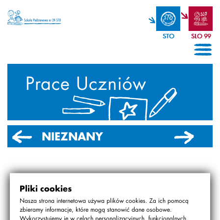
STO
SLO 99
Prace Uczniów
NIEZNANY
2016/2017
NIEZNANY
Pliki cookies
Nasza strona internetowa używa plików cookies. Za ich pomocą
PREZENTACJE
zbieramy informacje, które mogą stanowić dane osobowe.
Wykorzystujemy je w celach personalizacyjnych, funkcjonalnych,