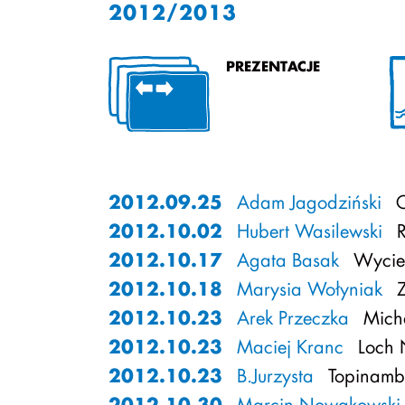
2012/2013
PREZENTACJE
2012.09.25
Adam Jagodziński
C
2012.10.02
Hubert Wasilewski
R
2012.10.17
Agata Basak
Wyciec
2012.10.18
Marysia Wołyniak
Z
2012.10.23
Arek Przeczka
Mich
2012.10.23
Maciej Kranc
Loch 
2012.10.23
B.Jurzysta
Topinamb
2012.10.30
Marcin Nowakowski