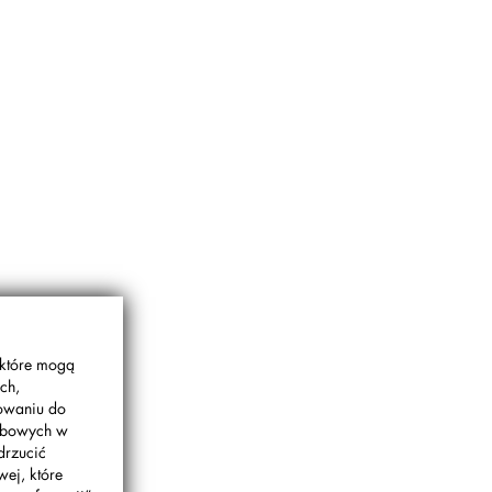
 które mogą
ch,
gowaniu do
sobowych w
drzucić
wej, które