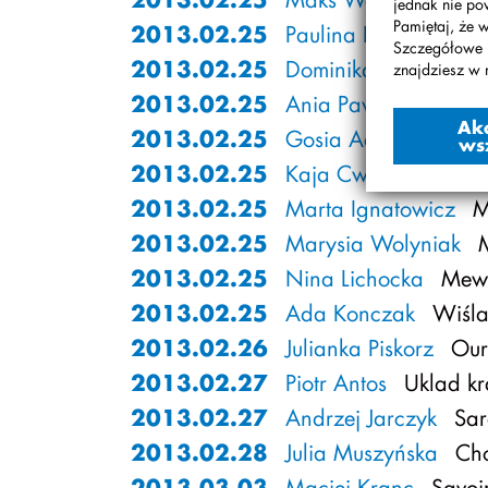
jednak nie po
Pamiętaj, że 
2013.02.25
Paulina Dabrowska
Szczegółowe 
2013.02.25
Dominika Owczarek
znajdziesz w 
2013.02.25
Ania Pawinska
ME
Ak
2013.02.25
Gosia Adamiec
ME
ws
2013.02.25
Kaja Cwikla
MEWY
2013.02.25
Marta Ignatowicz
M
2013.02.25
Marysia Wolyniak
M
2013.02.25
Nina Lichocka
Mew
2013.02.25
Ada Konczak
Wiśla
2013.02.26
Julianka Piskorz
Our 
2013.02.27
Piotr Antos
Uklad kr
2013.02.27
Andrzej Jarczyk
Sar
2013.02.28
Julia Muszyńska
Cho
2013.03.03
Maciej Kranc
Savoir