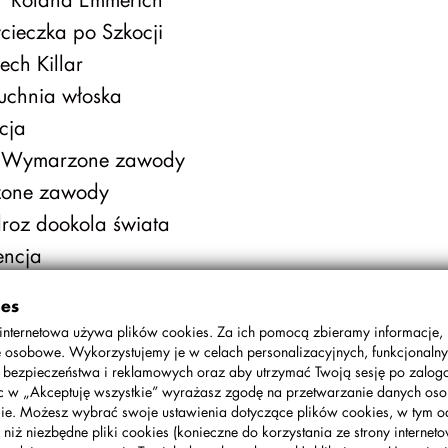
ieczka po Szkocji
ch Killar
chnia włoska
cja
Wymarzone zawody
one zawody
roz dookola świata
encja
ewa pospolita jest pospolita
ies
Turyn
internetowa używa plików cookies. Za ich pomocą zbieramy informacje,
m Job
 osobowe. Wykorzystujemy je w celach personalizacyjnych, funkcjonalny
, bezpieczeństwa i reklamowych oraz aby utrzymać Twoją sesję po zalo
dania związane z ekologią
ąc w „Akceptuję wszystkie” wyrażasz zgodę na przetwarzanie danych o
a Ignatowicz
ie. Możesz wybrać swoje ustawienia dotyczące plików cookies, w tym o
Famous people
 niż niezbędne pliki cookies (konieczne do korzystania ze strony interneto
ream Job