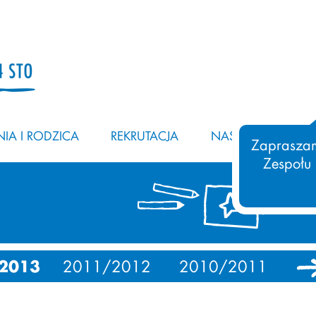
IA I RODZICA
REKRUTACJA
NASZ ZESPÓŁ
Zapraszam
Zespołu
2013
2011/2012
2010/2011
19