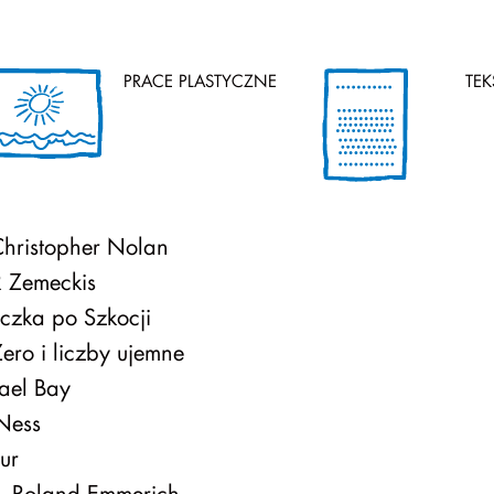
PRACE PLASTYCZNE
TEK
hristopher Nolan
 Zemeckis
zka po Szkocji
ero i liczby ujemne
ael Bay
Ness
ur
Roland Emmerich