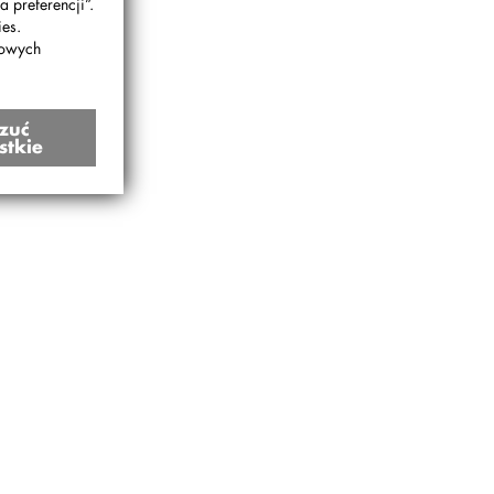
 preferencji”.
es.
bowych
zuć
stkie