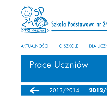
AKTUALNOŚCI
O SZKOLE
DLA UCZN
Prace Uczniów
6
2014/2015
2013/2014
2012/