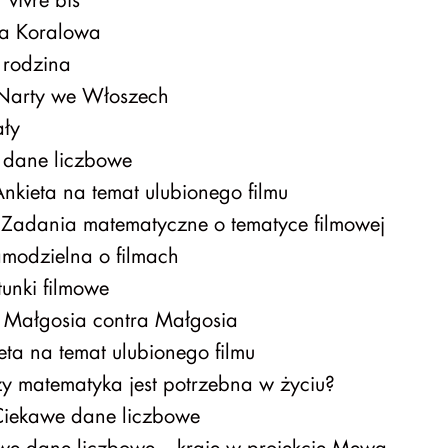
a Koralowa
rodzina
arty we Włoszech
ły
dane liczbowe
nkieta na temat ulubionego filmu
Zadania matematyczne o tematyce filmowej
modzielna o filmach
unki filmowe
Małgosia contra Małgosia
ta na temat ulubionego filmu
y matematyka jest potrzebna w życiu?
iekawe dane liczbowe
e dane liczbowe – kraje w projekcie Mewa