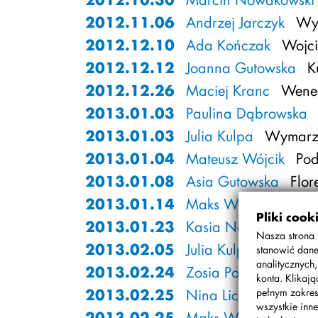
2012.11.06
Andrzej Jarczyk
Wyc
2012.12.10
Ada Kończak
Wojcie
2012.12.12
Joanna Gutowska
Ku
2012.12.26
Maciej Kranc
Wene
2013.01.03
Paulina Dąbrowska
2013.01.03
Julia Kulpa
Wymarz
2013.01.04
Mateusz Wójcik
Pod
2013.01.08
Asia Gutowska
Flor
2013.01.14
Maks Warych
Czy m
Pliki cook
2013.01.23
Kasia Nowakowska
Nasza strona 
2013.02.05
Julia Kulpa
My Drea
stanowić dane
analitycznych
2013.02.24
Zosia Popławska
Za
konta. Klikaj
2013.02.25
Nina Lichocka, Mart
pełnym zakres
wszystkie inne
2013.02.25
Maks Warych
My D