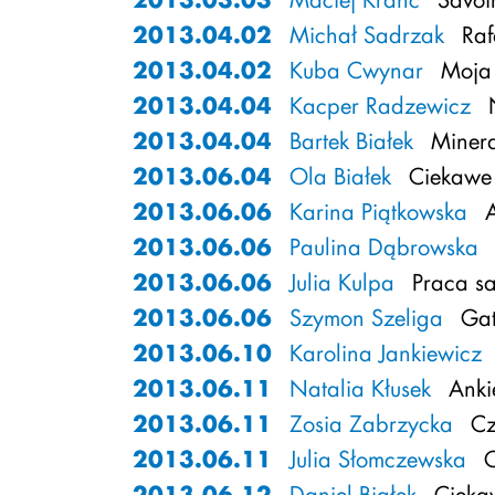
2013.04.02
Michał Sadrzak
Raf
2013.04.02
Kuba Cwynar
Moja 
2013.04.04
Kacper Radzewicz
N
2013.04.04
Bartek Białek
Minera
2013.06.04
Ola Białek
Ciekawe 
2013.06.06
Karina Piątkowska
A
2013.06.06
Paulina Dąbrowska
2013.06.06
Julia Kulpa
Praca sa
2013.06.06
Szymon Szeliga
Gat
2013.06.10
Karolina Jankiewicz
2013.06.11
Natalia Kłusek
Ankie
2013.06.11
Zosia Zabrzycka
Cz
2013.06.11
Julia Słomczewska
C
2013.06.12
Daniel Białek
Ciekaw