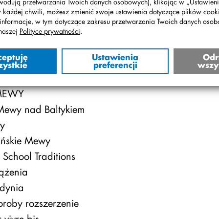
wodują przetwarzania Twoich danych osobowych), klikając w „Ustawienia
w każdej chwili, możesz zmienić swoje ustawienia dotyczące plików cooki
My Dream Job
informacje, w tym dotyczące zakresu przetwarzania Twoich danych oso
Co nieco o mewach
naszej
Polityce prywatności
.
WY
ceptuję
Ustawienia
Odr
WY
zystkie
preferencji
wszy
EWY
ewy nad Baltykiem
y
ńskie Mewy
School Traditions
ążenia
dynia
roby rozszerzenie
 vivre bis