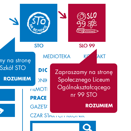
STO
SLO 99
SAMORZĄD
MEDIOTEKA
KONTAKT
y na stronę
 Szkół STO
MEDIOTEKA
Zapraszamy na stronę
ROZUMIEM
Społecznego Liceum
KRONIKA
Ogólnokształcącego
FILMOTEKA
nr 99 STO
PRACE UCZNIÓW
ROZUMIEM
GAZETA Z ROGAMI
94/1995
CZAR STARYCH KRONIK