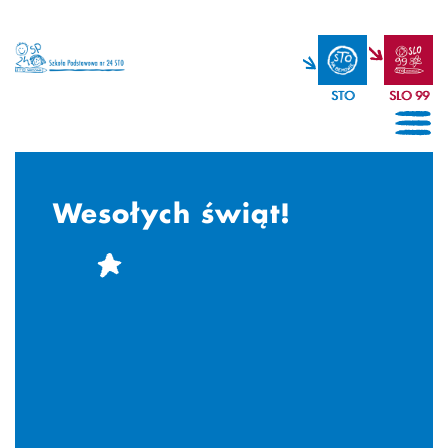
STO
SLO 99
Wesołych świąt!