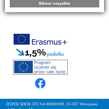
Odrzuć wszystkie
ZESPÓŁ SZKÓŁ STO NA BEMOWIE, 01-357 Warszawa,