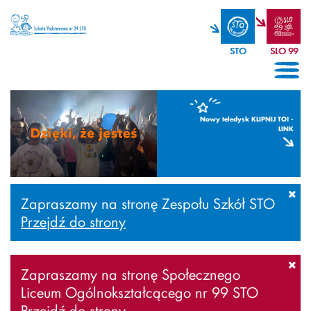
STO
SLO 99
Nowy teledysk KLIPNIJ TO! -
LINK
×
Zapraszamy na stronę Zespołu Szkół STO
Przejdź do strony
×
Zapraszamy na stronę Społecznego
Liceum Ogólnokształcącego nr 99 STO
Przejdź do strony