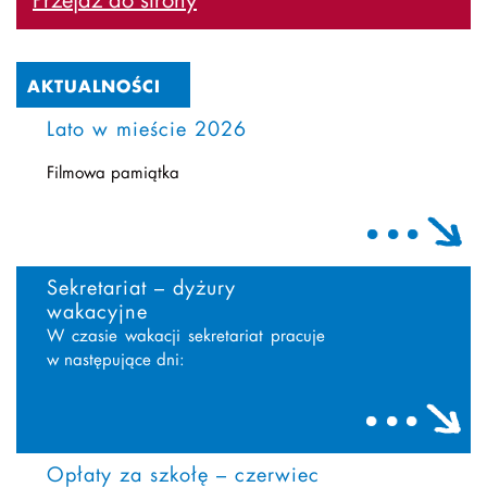
AKTUALNOŚCI
Lato w mieście 2026
Filmowa pamiątka
Sekretariat – dyżury
wakacyjne
W czasie wakacji sekretariat pracuje
w następujące dni:
Opłaty za szkołę – czerwiec