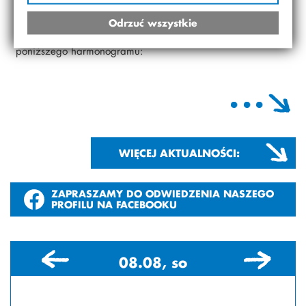
Zapraszamy na uroczyste zakończenie roku
Odrzuć wszystkie
szkolnego, które odbędzie się według
poniższego harmonogramu:
WIĘCEJ AKTUALNOŚCI:
ZAPRASZAMY DO ODWIEDZENIA NASZEGO
PROFILU NA FACEBOOKU
08.08, so