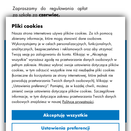
Zapraszamy do regulowania opłat
za szkołę za
czerwiec.
Pliki cookies
Nasza strona internetowa używa plików cookies. Za ich pomocą
zbieramy informacje, które mogą stanowić dane osobowe.
Wykorzystujemy je w celach personalizacyjnych, funkcjonalnych,
Wyniki wyborów
analitycznych, bezpieczeństwa i reklamowych oraz aby utrzymać
do samorządu uczniowskiego
Twoją sesję po zalogowaniu do konta. Klikając w „Akceptuję
2026/2027 [SP]
wszystkie” wyrażasz zgodę na przetwarzanie danych osobowych w
Odbyły się juz wybory do Samorządu
pełnym zakresie. Możesz wybrać swoje ustawienia dotyczące plików
cookies, w tym odrzucić wszystkie inne niż niezbędne pliki cookies
uczniowskiego. Poniżej wyniki
(konieczne do korzystania ze strony internetowej, które jednak nie
głosowania uczniów SP nr 24 STO:
powodują przetwarzania Twoich danych osobowych), klikając w
„Ustawienia preferencji”. Pamiętaj, że w każdej chwili, możesz
zmienić swoje ustawienia dotyczące plików cookies. Szczegółowe
informacje, w tym dotyczące zakresu przetwarzania Twoich danych
osobowych znajdziesz w naszej
Polityce prywatności
.
Akceptuję wszystkie
Zakończenie roku szkolnego
Ustawienia preferencji