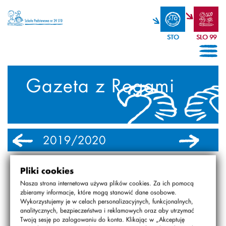
STO
SLO 99
Gazeta z Rogami
2019/2020
2018/2019
Pliki cookies
2001/2002
Nasza strona internetowa używa plików cookies. Za ich pomocą
zbieramy informacje, które mogą stanowić dane osobowe.
Wykorzystujemy je w celach personalizacyjnych, funkcjonalnych,
analitycznych, bezpieczeństwa i reklamowych oraz aby utrzymać
nr 4
Twoją sesję po zalogowaniu do konta. Klikając w „Akceptuję