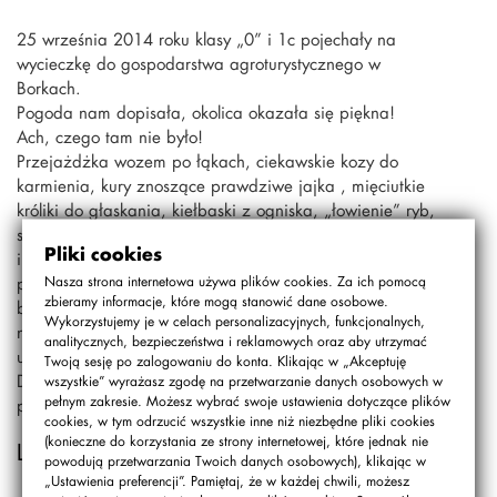
25 września 2014 roku klasy „0” i 1c pojechały na
wycieczkę do gospodarstwa agroturystycznego w
Borkach.
Pogoda nam dopisała, okolica okazała się piękna!
Ach, czego tam nie było!
Przejażdżka wozem po łąkach, ciekawskie kozy do
karmienia, kury znoszące prawdziwe jajka , mięciutkie
króliki do głaskania, kiełbaski z ogniska, „łowienie” ryb,
strzelanie z łuku, plac zabaw, mnóstwo śmiechu, radości
Pliki cookies
i dobrej i zabawy. Gwoździem programu były jednak
prawdziwe wykopki ziemniaków, co dla mieszczuchów
Nasza strona internetowa używa plików cookies. Za ich pomocą
zbieramy informacje, które mogą stanowić dane osobowe.
było bardzo ciekawym doświadczeniem. No i ten
Wykorzystujemy je w celach personalizacyjnych, funkcjonalnych,
niezapomniany smak własnoręcznie wykopanych i
analitycznych, bezpieczeństwa i reklamowych oraz aby utrzymać
upieczonych w ognisku ziemniaków…
Twoją sesję po zalogowaniu do konta. Klikając w „Akceptuję
Dzień upłynął jak jedna chwila i był bardzo, bardzo
wszystkie” wyrażasz zgodę na przetwarzanie danych osobowych w
pełnym zakresie. Możesz wybrać swoje ustawienia dotyczące plików
przyjemny…(jb)
cookies, w tym odrzucić wszystkie inne niż niezbędne pliki cookies
(konieczne do korzystania ze strony internetowej, które jednak nie
Link do galerii
powodują przetwarzania Twoich danych osobowych), klikając w
„Ustawienia preferencji”. Pamiętaj, że w każdej chwili, możesz