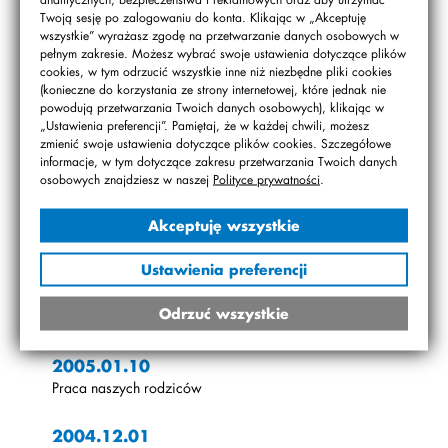
2005.02.10
Twoją sesję po zalogowaniu do konta. Klikając w „Akceptuję
wszystkie” wyrażasz zgodę na przetwarzanie danych osobowych w
Nasza wystawa w Urzędzie Dzielnicy Bemowo
pełnym zakresie. Możesz wybrać swoje ustawienia dotyczące plików
cookies, w tym odrzucić wszystkie inne niż niezbędne pliki cookies
2005.02.10
(konieczne do korzystania ze strony internetowej, które jednak nie
Nagroda
powodują przetwarzania Twoich danych osobowych), klikając w
„Ustawienia preferencji”. Pamiętaj, że w każdej chwili, możesz
zmienić swoje ustawienia dotyczące plików cookies. Szczegółowe
2005.01.28
informacje, w tym dotyczące zakresu przetwarzania Twoich danych
Bal karnawałowy
osobowych znajdziesz w naszej
Polityce prywatności
.
2005.01.21
Akceptuję wszystkie
Dzień Babci i Dziadka
Ustawienia preferencji
2005.01.14
Odrzuć wszystkie
Dzień Latynoamerykański
2005.01.10
Praca naszych rodziców
2004.12.01