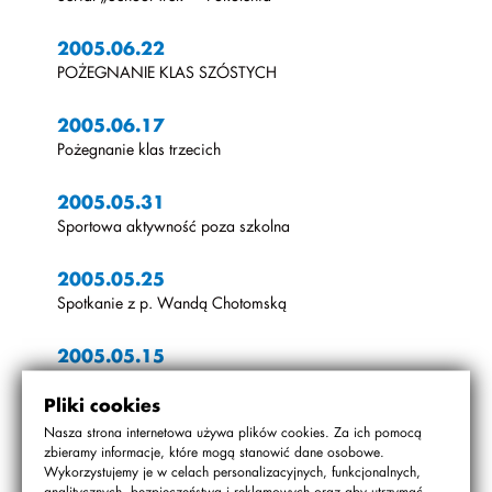
2005.06.22
POŻEGNANIE KLAS SZÓSTYCH
2005.06.17
Pożegnanie klas trzecich
2005.05.31
Sportowa aktywność poza szkolna
2005.05.25
Spotkanie z p. Wandą Chotomską
2005.05.15
Kurs agility w Sportowym Klubie Agility FORT
Pliki cookies
2005.04.28
Nasza strona internetowa używa plików cookies. Za ich pomocą
zbieramy informacje, które mogą stanowić dane osobowe.
„Szukamy skarbu w PARKOFRAJDZIE”
Wykorzystujemy je w celach personalizacyjnych, funkcjonalnych,
analitycznych, bezpieczeństwa i reklamowych oraz aby utrzymać