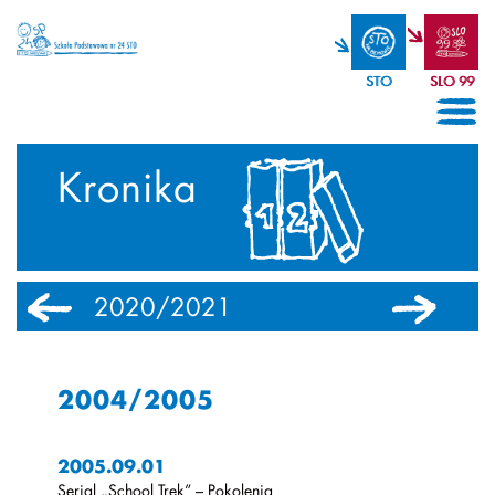
STO
SLO 99
Kronika
2020/2021
2019/2020
2004/2005
2005.09.01
Serial „School Trek” – Pokolenia