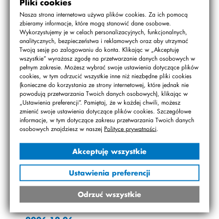
Pliki cookies
2007.02.16
Nasza strona internetowa używa plików cookies. Za ich pomocą
zbieramy informacje, które mogą stanowić dane osobowe.
Bal karnawałowy w Starej Dąbrowie
Wykorzystujemy je w celach personalizacyjnych, funkcjonalnych,
analitycznych, bezpieczeństwa i reklamowych oraz aby utrzymać
2007.02.12
Twoją sesję po zalogowaniu do konta. Klikając w „Akceptuję
wszystkie” wyrażasz zgodę na przetwarzanie danych osobowych w
Spotkanie 3a z Canaletto
pełnym zakresie. Możesz wybrać swoje ustawienia dotyczące plików
cookies, w tym odrzucić wszystkie inne niż niezbędne pliki cookies
2007.02.10
(konieczne do korzystania ze strony internetowej, które jednak nie
Niezwykły seans w Cinema Park
powodują przetwarzania Twoich danych osobowych), klikając w
„Ustawienia preferencji”. Pamiętaj, że w każdej chwili, możesz
zmienić swoje ustawienia dotyczące plików cookies. Szczegółowe
2007.01.18
informacje, w tym dotyczące zakresu przetwarzania Twoich danych
Klasy piąte w Teatrze Polskim
osobowych znajdziesz w naszej
Polityce prywatności
.
2007.01.18
Akceptuję wszystkie
II Koncert Noworoczny
Ustawienia preferencji
2006.12.06
Odrzuć wszystkie
Szkolny Mini Playback Show