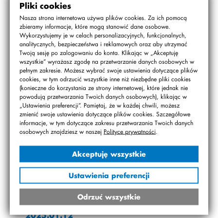
Pliki cookies
2025.01.31
Nasza strona internetowa używa plików cookies. Za ich pomocą
Bal karnawałowy klas 1-3
zbieramy informacje, które mogą stanowić dane osobowe.
Wykorzystujemy je w celach personalizacyjnych, funkcjonalnych,
2025.01.30
analitycznych, bezpieczeństwa i reklamowych oraz aby utrzymać
Twoją sesję po zalogowaniu do konta. Klikając w „Akceptuję
Podsumowanie semestru 7-8
wszystkie” wyrażasz zgodę na przetwarzanie danych osobowych w
pełnym zakresie. Możesz wybrać swoje ustawienia dotyczące plików
2025.01.24
cookies, w tym odrzucić wszystkie inne niż niezbędne pliki cookies
(konieczne do korzystania ze strony internetowej, które jednak nie
Odznaki „Pomocna dłoń” – I semestr
powodują przetwarzania Twoich danych osobowych), klikając w
„Ustawienia preferencji”. Pamiętaj, że w każdej chwili, możesz
2025.01.20
zmienić swoje ustawienia dotyczące plików cookies. Szczegółowe
Fakultet łyżwiarski
informacje, w tym dotyczące zakresu przetwarzania Twoich danych
osobowych znajdziesz w naszej
Polityce prywatności
.
2025.01.15
Akceptuję wszystkie
„STO pompek – aktywna przerwa”
Ustawienia preferencji
2025.01.13
Wolontariat – Nasi bracia mniejsi
Odrzuć wszystkie
2025.01.12