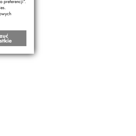
 preferencji”.
es.
bowych
zuć
stkie