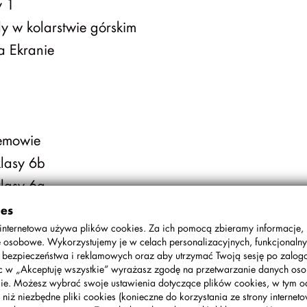
y 1
y w kolarstwie górskim
a Ekranie
Bemowie
lasy 6b
lasy 6a
onkursu Odysei Umysłu
ies
 Kaczmarskiego
internetowa używa plików cookies. Za ich pomocą zbieramy informacje,
 osobowe. Wykorzystujemy je w celach personalizacyjnych, funkcjonalny
Matematyczny
, bezpieczeństwa i reklamowych oraz aby utrzymać Twoją sesję po zalo
ąc w „Akceptuję wszystkie” wyrażasz zgodę na przetwarzanie danych o
urczaczek wielkanocny”
ie. Możesz wybrać swoje ustawienia dotyczące plików cookies, w tym o
chnicy szkolnej :-)
 niż niezbędne pliki cookies (konieczne do korzystania ze strony interneto