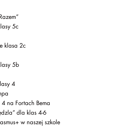
„Razem”
lasy 5c
e klasa 2c
lasy 5b
asy 4
ampa
y 4 na Fortach Bema
ędzla” dla klas 4-6
asmus+ w naszej szkole