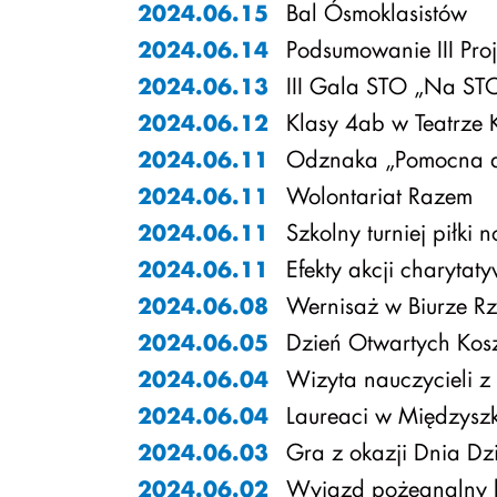
Bal Ósmoklasistów
2024.06.15
Podsumowanie III Proj
2024.06.14
III Gala STO „Na S
2024.06.13
Klasy 4ab w Teatrze 
2024.06.12
Odznaka „Pomocna d
2024.06.11
Wolontariat Razem
2024.06.11
Szkolny turniej piłki 
2024.06.11
Efekty akcji charytat
2024.06.11
Wernisaż w Biurze R
2024.06.08
Dzień Otwartych Kos
2024.06.05
Wizyta nauczycieli z 
2024.06.04
Laureaci w Międzysz
2024.06.04
Gra z okazji Dnia Dz
2024.06.03
Wyjazd pożegnalny 
2024.06.02