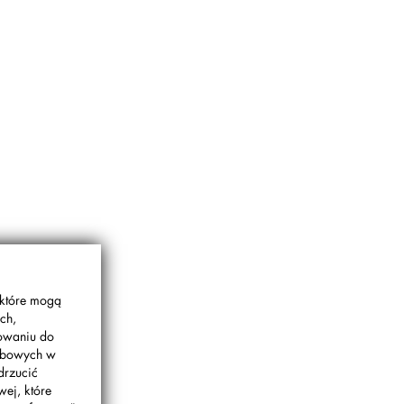
 które mogą
ch,
gowaniu do
sobowych w
drzucić
wej, które