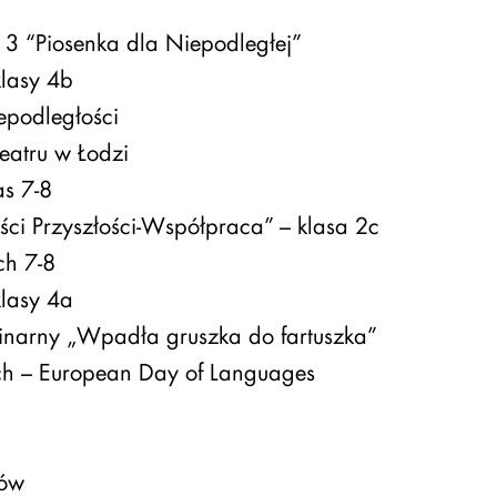
s 3 “Piosenka dla Niepodległej”
lasy 4b
podległości
eatru w Łodzi
as 7-8
ści Przyszłości-Współpraca” – klasa 2c
ch 7-8
lasy 4a
inarny „Wpadła gruszka do fartuszka”
h – European Day of Languages
ków