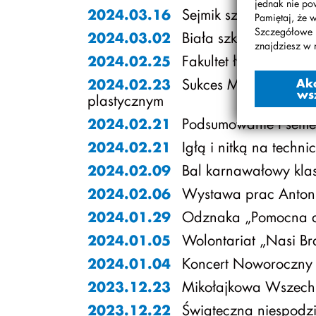
jednak nie po
Sejmik szkolny
2024.03.16
Pamiętaj, że 
Szczegółowe 
Biała szkoła klasy 7-8
2024.03.02
znajdziesz w 
Fakultet łyżwiarski
2024.02.25
Sukces Michaliny Kle
2024.02.23
Ak
ws
plastycznym
Podsumowanie I semes
2024.02.21
Igłą i nitką na techni
2024.02.21
Bal karnawałowy klas
2024.02.09
Wystawa prac Antoni
2024.02.06
Odznaka „Pomocna d
2024.01.29
Wolontariat „Nasi Br
2024.01.05
Koncert Noworoczny
2024.01.04
Mikołajkowa Wszechn
2023.12.23
Świąteczna niespodz
2023.12.22