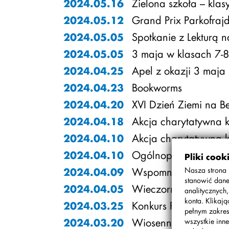
Zielona szkoła – klas
2024.05.16
Grand Prix Parkofrajd
2024.05.12
Spotkanie z Lekturą n
2024.05.05
3 maja w klasach 7-8
2024.05.05
Apel z okazji 3 maja
2024.04.25
Bookworms
2024.04.23
XVI Dzień Ziemi na 
2024.04.20
Akcja charytatywna k
2024.04.18
Akcja charytatywna k
2024.04.10
Ogólnopolski Finał K
2024.04.10
Pliki cook
Wspomnienie Włodka
Nasza strona 
2024.04.09
stanowić dane
Wieczorny Maraton 
2024.04.05
analitycznych
konta. Klikaj
Konkurs Rodzinny „K
2024.03.25
pełnym zakres
Wiosenna edycja wsze
2024.03.20
wszystkie inne