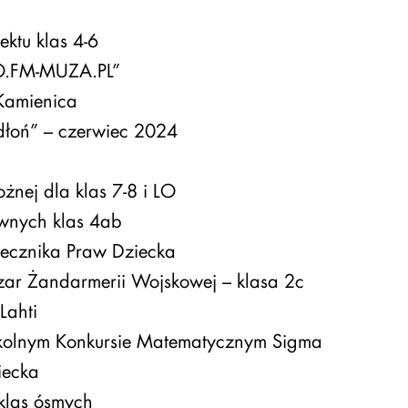
ektu klas 4-6
TO.FM-MUZA.PL”
Kamienica
łoń” – czerwiec 2024
nożnej dla klas 7-8 i LO
ywnych klas 4ab
zecznika Praw Dziecka
zar Żandarmerii Wojskowej – klasa 2c
Lahti
kolnym Konkursie Matematycznym Sigma
iecka
klas ósmych