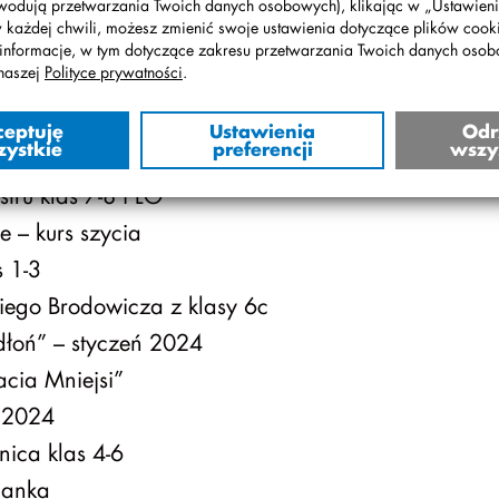
wodują przetwarzania Twoich danych osobowych), klikając w „Ustawienia
w każdej chwili, możesz zmienić swoje ustawienia dotyczące plików cooki
informacje, w tym dotyczące zakresu przetwarzania Twoich danych oso
naszej
Polityce prywatności
.
nk i Antka Brodowicza w ogólnopolskim konkursie
ceptuję
Ustawienia
Odr
zystkie
preferencji
wszy
tru klas 7-8 i LO
ce – kurs szycia
 1-3
ego Brodowicza z klasy 6c
łoń” – styczeń 2024
acia Mniejsi”
 2024
ica klas 4-6
ianka