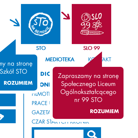
STO
SLO 99
SAMORZĄD
MEDIOTEKA
KONTAKT
y na stronę
 Szkół STO
MEDIOTEKA
Zapraszamy na stronę
ROZUMIEM
Społecznego Liceum
KRONIKA
Ogólnokształcącego
FILMOTEKA
nr 99 STO
PRACE UCZNIÓW
ROZUMIEM
GAZETA Z ROGAMI
21/2022
2020/2021
2019/2020
CZAR STARYCH KRONIK