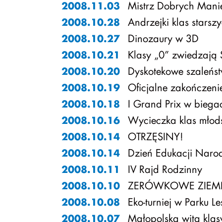
Mistrz Dobrych Manier 
2008.11.03
Andrzejki klas starsz
2008.10.28
Dinozaury w 3D
2008.10.27
Klasy „0” zwiedzają 
2008.10.21
Dyskotekowe szaleńst
2008.10.20
Oficjalne zakończeni
2008.10.19
I Grand Prix w biega
2008.10.18
Wycieczka klas młod
2008.10.16
OTRZĘSINY!
2008.10.14
Dzień Edukacji Naro
2008.10.14
IV Rajd Rodzinny
2008.10.11
ZERÓWKOWE ZIEMN
2008.10.10
Eko-turniej w Parku 
2008.10.08
Małopolska wita klas
2008.10.07