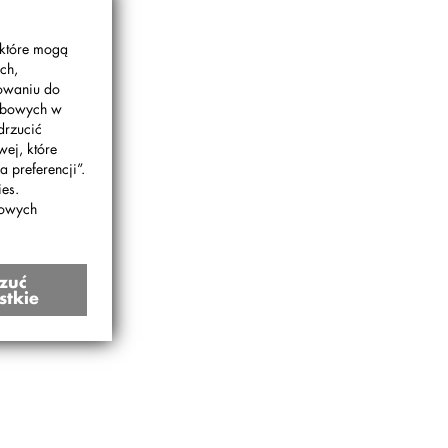
 które mogą
ch,
gowaniu do
sobowych w
drzucić
wej, które
 preferencji”.
es.
bowych
zuć
stkie