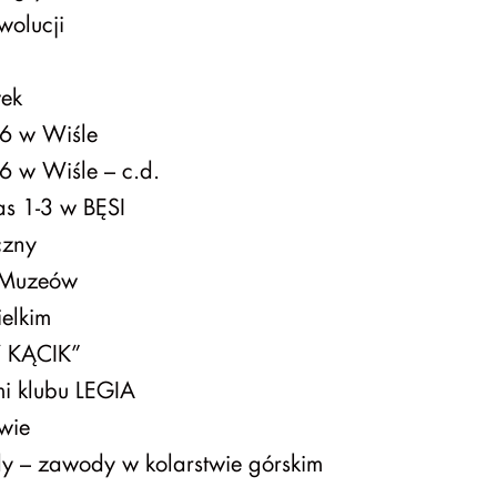
wolucji
wek
-6 w Wiśle
-6 w Wiśle – c.d.
s 1-3 w BĘSI
czny
 Muzeów
ielkim
 KĄCIK”
mi klubu LEGIA
wie
dy – zawody w kolarstwie górskim