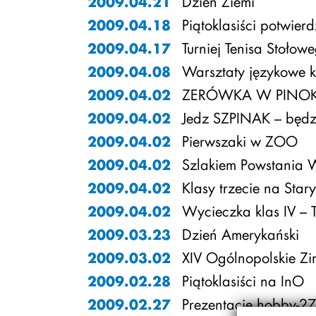
Dzień Ziemi
2009.04.21
Piątoklasiści potwier
2009.04.18
Turniej Tenisa Stołow
2009.04.17
Warsztaty językowe k
2009.04.08
ZERÓWKA W PINOK
2009.04.02
Jedz SZPINAK – będ
2009.04.02
Pierwszaki w ZOO
2009.04.02
Szlakiem Powstania 
2009.04.02
Klasy trzecie na Star
2009.04.02
Wycieczka klas IV – T
2009.04.02
Dzień Amerykański
2009.03.23
XIV Ogólnopolskie Zi
2009.03.02
Piątoklasiści na InO
2009.02.28
Prezentacje hobby-2
2009.02.27