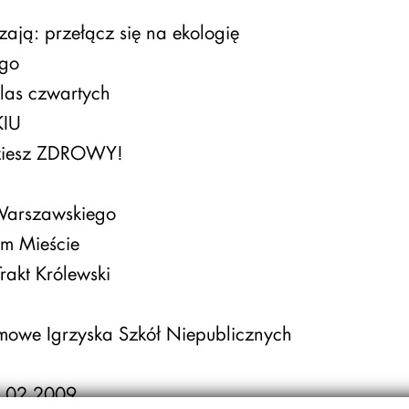
dzają: przełącz się na ekologię
ego
las czwartych
IU
ziesz ZDROWY!
Warszawskiego
ym Mieście
rakt Królewski
mowe Igrzyska Szkół Niepublicznych
7.02.2009