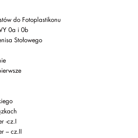
stów do Fotoplastikonu
Y 0a i 0b
Tenisa Stołowego
nie
pierwsze
kiego
ązkach
 -cz.I
 – cz.II