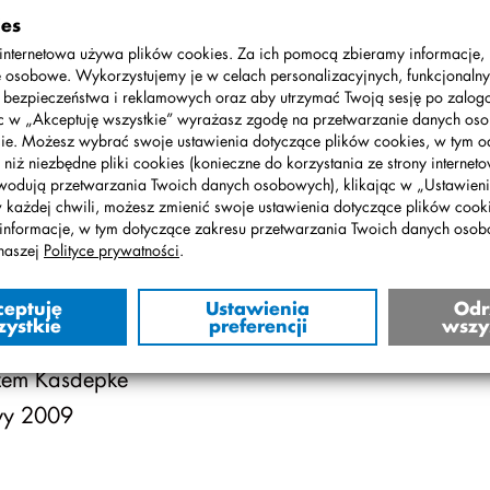
 tych
ies
m
internetowa używa plików cookies. Za ich pomocą zbieramy informacje,
 osobowe. Wykorzystujemy je w celach personalizacyjnych, funkcjonalny
ck Show
, bezpieczeństwa i reklamowych oraz aby utrzymać Twoją sesję po zalo
ąc w „Akceptuję wszystkie” wyrażasz zgodę na przetwarzanie danych o
day
ie. Możesz wybrać swoje ustawienia dotyczące plików cookies, w tym o
woroczny
 niż niezbędne pliki cookies (konieczne do korzystania ze strony interneto
wodują przetwarzania Twoich danych osobowych), klikając w „Ustawienia
wa klas starszych
w każdej chwili, możesz zmienić swoje ustawienia dotyczące plików cooki
informacje, w tym dotyczące zakresu przetwarzania Twoich danych oso
jce!
naszej
Polityce prywatności
.
arku
ATRZE BAJ
ceptuję
Ustawienia
Odr
zystkie
preferencji
wszy
S DO MUZEUM ZIEMI
zem Kasdepke
wy 2009