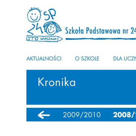
AKTUALNOŚCI
O SZKOLE
DLA UCZN
Kronika
2
2010/2011
2009/2010
2008/