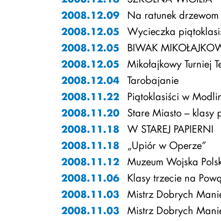
Na ratunek drzewom
2008.12.09
Wycieczka piątoklasi
2008.12.05
BIWAK MIKOŁAJKOW
2008.12.05
Mikołajkowy Turniej 
2008.12.05
Tarobajanie
2008.12.04
Piątoklasiści w Modli
2008.11.22
Stare Miasto – klasy 
2008.11.20
W STAREJ PAPIERNI
2008.11.18
„Upiór w Operze”
2008.11.18
Muzeum Wojska Pols
2008.11.12
Klasy trzecie na Pow
2008.11.06
Mistrz Dobrych Manier
2008.11.03
Mistrz Dobrych Manier
2008.11.03