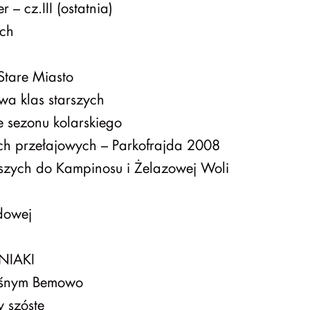
– cz.III (ostatnia)
ych
Stare Miasto
wa klas starszych
e sezonu kolarskiego
ch przełajowych – Parkofrajda 2008
szych do Kampinosu i Żelazowej Woli
dowej
IAKI
Leśnym Bemowo
y szóste