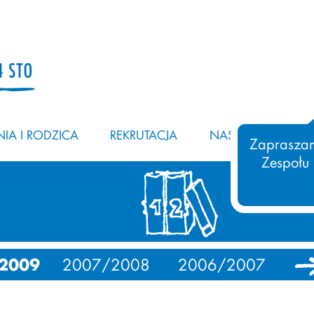
IA I RODZICA
REKRUTACJA
NASZ ZESPÓŁ
Zapraszam
Zespołu
2009
2007/2008
2006/2007
20