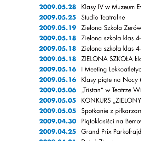
Klasy IV w Muzeum E
2009.05.28
Studio Teatralne
2009.05.25
Zielona Szkoła Zeró
2009.05.19
Zielona szkoła klas 4
2009.05.18
Zielona szkoła klas 4
2009.05.18
ZIELONA SZKOŁA kla
2009.05.18
I Meeting Lekkoatlety
2009.05.16
Klasy piąte na Nocy
2009.05.16
„Tristan” w Teatrze W
2009.05.06
KONKURS „ZIELONY
2009.05.05
Spotkanie z piłkarza
2009.05.05
Piątoklasiści na Bemo
2009.04.30
Grand Prix Parkofraj
2009.04.25