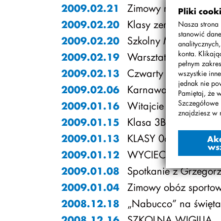
Zimowy rower klas 5-
2009.02.21
Pliki cook
Klasy zero w Muzeu
2009.02.20
Nasza strona 
stanowić dane
Szkolny Mini Playba
2009.02.20
analitycznych
konta. Klikaj
Warsztaty Britain To
2009.02.19
pełnym zakres
Czwarty Koncert No
2009.02.13
wszystkie inne
jednak nie po
Karnawałowe szaleńst
2009.02.06
Pamiętaj, że 
Szczegółowe 
Witajcie w naszej ba
2009.01.16
znajdziesz w 
Klasa 3B w Cinema P
2009.01.15
KLASY 0a i 0b W TE
2009.01.13
Ak
ws
WYCIECZKA IV KLA
2009.01.12
Spotkanie z Grzegor
2009.01.08
Zimowy obóz sporto
2009.01.04
„Nabucco” na święta
2008.12.18
SZKOLNA WIGILIA
2008.12.16