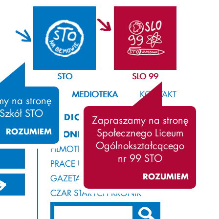
STO
SLO 99
SAMORZĄD
MEDIOTEKA
KONTAKT
y na stronę
 Szkół STO
MEDIOTEKA
Zapraszamy na stronę
ROZUMIEM
Społecznego Liceum
KRONIKA
Ogólnokształcącego
FILMOTEKA
nr 99 STO
PRACE UCZNIÓW
ROZUMIEM
GAZETA Z ROGAMI
05/2006
2004/2005
2003/2004
CZAR STARYCH KRONIK