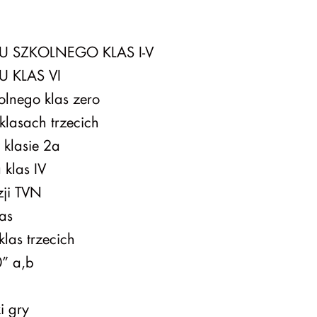
 SZKOLNEGO KLAS I-V
 KLAS VI
olnego klas zero
klasach trzecich
 klasie 2a
klas IV
zji TVN
as
las trzecich
0” a,b
i gry