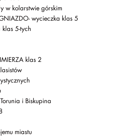
y w kolarstwie górskim
NIAZDO- wycieczka klas 5
klas 5-tych
MIERZA klas 2
lasistów
ystycznych
u
Torunia i Biskupina
8
ojemu miastu