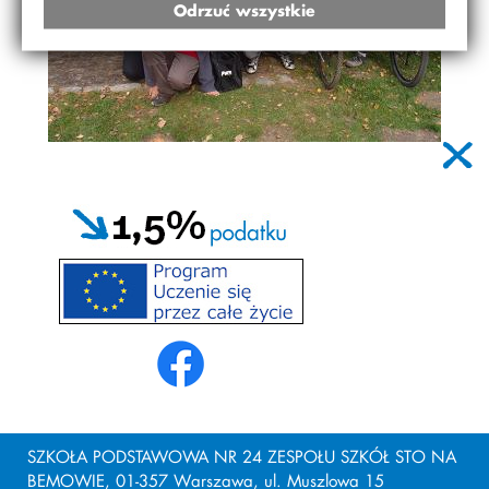
Odrzuć wszystkie
SZKOŁA PODSTAWOWA NR 24 ZESPOŁU SZKÓŁ STO NA
BEMOWIE, 01-357 Warszawa, ul. Muszlowa 15