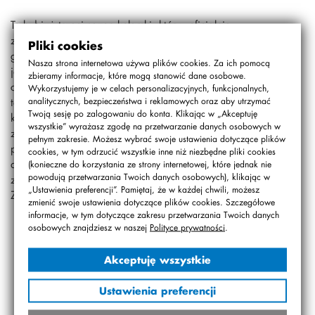
To był już trzeci sezon kolarski, który „oficjalnie
zakończyliśmy” wycieczką rowerową do Stanisławowa,
Pliki cookies
gdzie mieści się Biker Pub pana Adrzeja Rebejko. Tam,
Nasza strona internetowa używa plików cookies. Za ich pomocą
jak zwykle przy pięknej pogodzie, ognisku, kiełbaskach i
zbieramy informacje, które mogą stanowić dane osobowe.
chlebie ze smalcem (pycha!!!), chwaliliśmy się swoją
Wykorzystujemy je w celach personalizacyjnych, funkcjonalnych,
tężyzną fizyczną, nowymi dzwonkami i lusterkami przy
analitycznych, bezpieczeństwa i reklamowych oraz aby utrzymać
Twoją sesję po zalogowaniu do konta. Klikając w „Akceptuję
kierownicach naszych rowerów. W drodze powrotnej
wszystkie” wyrażasz zgodę na przetwarzanie danych osobowych w
zostaliśmy ugoszczeni przez panią Ejdorowicz i
pełnym zakresie. Możesz wybrać swoje ustawienia dotyczące plików
poczęstowani sernikiem własnej roboty (pycha po raz
cookies, w tym odrzucić wszystkie inne niż niezbędne pliki cookies
drugi!!!). Szczególne gratulacje dla Michała Ejdorowicza
(konieczne do korzystania ze strony internetowej, które jednak nie
powodują przetwarzania Twoich danych osobowych), klikając w
za sportową postawę na wycieczce.
„Ustawienia preferencji”. Pamiętaj, że w każdej chwili, możesz
Zawodowa grupa kolarska SP nr 24 STO
zmienić swoje ustawienia dotyczące plików cookies. Szczegółowe
informacje, w tym dotyczące zakresu przetwarzania Twoich danych
osobowych znajdziesz w naszej
Polityce prywatności
.
Akceptuję wszystkie
Ustawienia preferencji