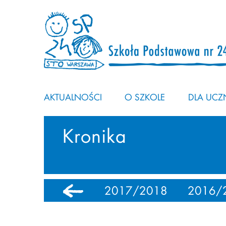
AKTUALNOŚCI
O SZKOLE
DLA UCZN
Kronika
0
2018/2019
2017/2018
2016/