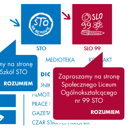
STO
SLO 99
SAMORZĄD
MEDIOTEKA
KONTAKT
y na stronę
 Szkół STO
MEDIOTEKA
Zapraszamy na stronę
ROZUMIEM
Społecznego Liceum
KRONIKA
Ogólnokształcącego
FILMOTEKA
nr 99 STO
PRACE UCZNIÓW
ROZUMIEM
GAZETA Z ROGAMI
13/2014
2012/2013
2011/2012
CZAR STARYCH KRONIK