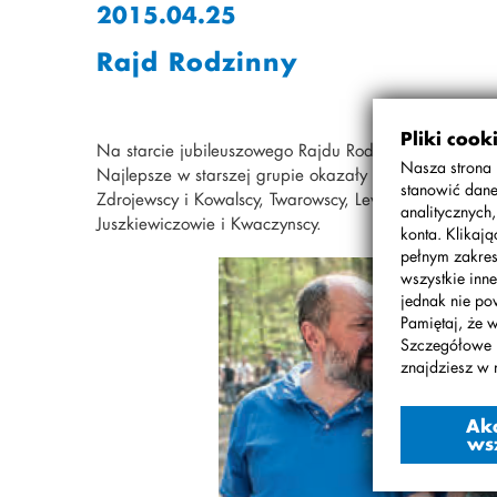
2015.04.25
Rajd Rodzinny
Pliki cook
Na starcie jubileuszowego Rajdu Rodzinnego stanęło 
Nasza strona 
Najlepsze w starszej grupie okazały się rodziny: K
stanowić dane
Zdrojewscy i Kowalscy, Twarowscy, Lewandowscy, Rasi
analitycznych
Juszkiewiczowie i Kwaczynscy.
konta. Klikaj
pełnym zakres
wszystkie inne
jednak nie po
Pamiętaj, że 
Szczegółowe 
znajdziesz w 
Ak
ws