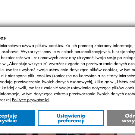
ies
25 rodzin, które podjęły rywalizację w grze miejskiej po Bemowie.
internetowa używa plików cookies. Za ich pomocą zbieramy informacje,
onczaków i Cwikłów, potem kolejno: Adamcowie i Marczakowie,
 osobowe. Wykorzystujemy je w celach personalizacyjnych, funkcjonalny
lewiczowie. W grupie młodszej na podium stanęli: Szeligowie,
, bezpieczeństwa i reklamowych oraz aby utrzymać Twoją sesję po zalo
ąc w „Akceptuję wszystkie” wyrażasz zgodę na przetwarzanie danych o
ie. Możesz wybrać swoje ustawienia dotyczące plików cookies, w tym o
 niż niezbędne pliki cookies (konieczne do korzystania ze strony interneto
wodują przetwarzania Twoich danych osobowych), klikając w „Ustawienia
w każdej chwili, możesz zmienić swoje ustawienia dotyczące plików cooki
informacje, w tym dotyczące zakresu przetwarzania Twoich danych oso
naszej
Polityce prywatności
.
ceptuję
Ustawienia
Odr
zystkie
preferencji
wszy