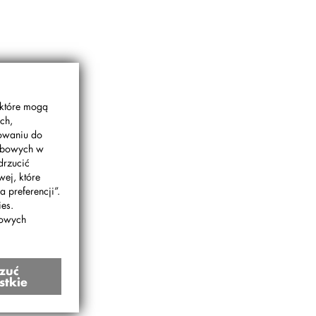
 które mogą
ch,
gowaniu do
sobowych w
drzucić
wej, które
 preferencji”.
es.
bowych
zuć
stkie