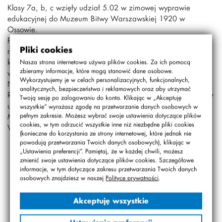
Klasy 7a, b, c wzięły udział 5.02 w zimowej wyprawie
edukacyjnej do Muzeum Bitwy Warszawskiej 1920 w
Ossowie.
Podróż koleją i komunikacją miejską przysporzyły wiele
Pliki cookies
radości – a zimowa aura otoczenia muzeum – wizyta przy
kaplicy pobitewnej oraz w samym obiekcie – przyniosły masę
Nasza strona internetowa używa plików cookies. Za ich pomocą
zbieramy informacje, które mogą stanowić dane osobowe.
wzruszeń i nowych doświadczeń.
Wykorzystujemy je w celach personalizacyjnych, funkcjonalnych,
Na podkreślenie zasługuje opowieść ucznia klasy 7B –
analitycznych, bezpieczeństwa i reklamowych oraz aby utrzymać
Roberta o eksponacie z wystawy – czołgu Renault FT. Wszyscy
Twoją sesję po zalogowaniu do konta. Klikając w „Akceptuję
uczestnicy słuchali z zapartym tchem.
wszystkie” wyrażasz zgodę na przetwarzanie danych osobowych w
Muzeum Bitwy Warszawskiej 1920 jest placówką Muzeum
pełnym zakresie. Możesz wybrać swoje ustawienia dotyczące plików
cookies, w tym odrzucić wszystkie inne niż niezbędne pliki cookies
Wojska Polskiego. Gorąco polecamy.
(konieczne do korzystania ze strony internetowej, które jednak nie
powodują przetwarzania Twoich danych osobowych), klikając w
„Ustawienia preferencji”. Pamiętaj, że w każdej chwili, możesz
zmienić swoje ustawienia dotyczące plików cookies. Szczegółowe
informacje, w tym dotyczące zakresu przetwarzania Twoich danych
osobowych znajdziesz w naszej
Polityce prywatności
.
Akceptuję wszystkie