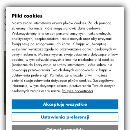
American Day upłynął pod znakiem tańca kowbojskiego,
Pliki cookies
kreatywnych przebrań, stylowych dekoracji sal i drzwi
oraz wielu zróżnicowanych zadań prowadzonych przez
Nasza strona internetowa używa plików cookies. Za ich pomocą
zbieramy informacje, które mogą stanowić dane osobowe.
siódmoklasistów. Dziękujemy wszystkim za aktywny udział
Wykorzystujemy je w celach personalizacyjnych, funkcjonalnych,
i ogromną energię, którą wnieśliście w to
analitycznych, bezpieczeństwa i reklamowych oraz aby utrzymać
przedsięwzięcie:)))
Twoją sesję po zalogowaniu do konta. Klikając w „Akceptuję
wszystkie” wyrażasz zgodę na przetwarzanie danych osobowych w
pełnym zakresie. Możesz wybrać swoje ustawienia dotyczące plików
cookies, w tym odrzucić wszystkie inne niż niezbędne pliki cookies
(konieczne do korzystania ze strony internetowej, które jednak nie
powodują przetwarzania Twoich danych osobowych), klikając w
„Ustawienia preferencji”. Pamiętaj, że w każdej chwili, możesz
zmienić swoje ustawienia dotyczące plików cookies. Szczegółowe
informacje, w tym dotyczące zakresu przetwarzania Twoich danych
osobowych znajdziesz w naszej
Polityce prywatności
.
Akceptuję wszystkie
Ustawienia preferencji
Odrzuć wszystkie