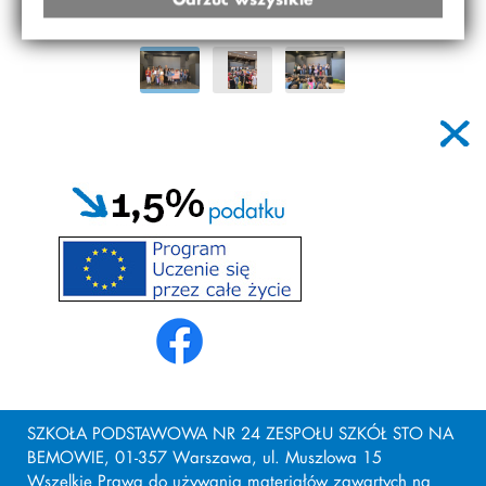
SZKOŁA PODSTAWOWA NR 24 ZESPOŁU SZKÓŁ STO NA
BEMOWIE, 01-357 Warszawa, ul. Muszlowa 15
Wszelkie Prawa do używania materiałów zawartych na