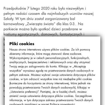
Przedpołudnie 7 lutego 2020 roku było niezwykłym i
pełnym radości czasem dla najmłodszych uczniów naszej
Szkoły. W tym dniu został zorganizowany bal
karnawałowy „Zwierzęta świata” dla klas 0-3. Na
parkiecie można było spotkać dzieci przebrane w
kostiumy egzotycznych, domowych, fantastycznych i
leśnych zwierząt. Pojawiły się m.in. pandy, dinozaury,
Pliki cookies
kameleony, wilki, króliki, nietoperze, zebry, koty, psy,
gepardy i jednorożce. Różnobarwny wystrój sali
Nasza strona internetowa używa plików cookies. Za ich pomocą
zbieramy informacje, które mogą stanowić dane osobowe.
wprowadzał wszystkich uczestników w wyjątkowy nastrój,
Wykorzystujemy je w celach personalizacyjnych, funkcjonalnych,
zachęcając do wspólnej zabawy, którą poprowadził pan
analitycznych, bezpieczeństwa i reklamowych oraz aby utrzymać
Andrzej Zagrodzki. Wśród kolorowych światełek
Twoją sesję po zalogowaniu do konta. Klikając w „Akceptuję
uczestnicy balu wirowali w tańcach przy najnowszych
wszystkie” wyrażasz zgodę na przetwarzanie danych osobowych w
hitach i dziecięcych przebojach. Wesołe pląsy
pełnym zakresie. Możesz wybrać swoje ustawienia dotyczące plików
cookies, w tym odrzucić wszystkie inne niż niezbędne pliki cookies
przeplatane były tanecznymi i sprawnościowymi
(konieczne do korzystania ze strony internetowej, które jednak nie
konkursami. Pomimo zmęczenia, uśmiech nie znikał z
powodują przetwarzania Twoich danych osobowych), klikając w
twarzy uczestników, a słodki poczęstunek dodał
„Ustawienia preferencji”. Pamiętaj, że w każdej chwili, możesz
wszystkim energii.
zmienić swoje ustawienia dotyczące plików cookies. Szczegółowe
informacje, w tym dotyczące zakresu przetwarzania Twoich danych
osobowych znajdziesz w naszej
Polityce prywatności
.