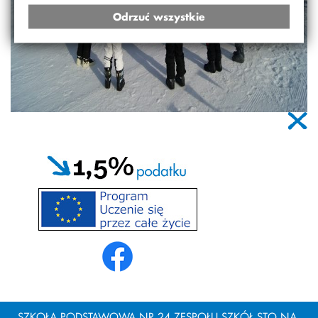
Odrzuć wszystkie
SZKOŁA PODSTAWOWA NR 24 ZESPOŁU SZKÓŁ STO NA