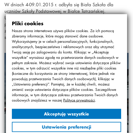
W dniach 4-09.01.2015 r. odbyła się Biała Szkoła dla
uczniów Szkoły Podstawowej w Białce Tatrzańskiej.
Uczestniczyło w niej 38 uczniów i 4 nauczycieli SP. Zajęcia
Pliki cookies
prowadzone były w grupach: narciarskiej, snowboardowej
zaawansowanej, snowboardowej i pierwszy raz w historii
Nasza strona internetowa używa plików cookies. Za ich pomocą
zbieramy informacje, które mogą stanowić dane osobowe.
szkół warszawskich w skiturowej.
Wykorzystujemy je w celach personalizacyjnych, funkcjonalnych,
analitycznych, bezpieczeństwa i reklamowych oraz aby utrzymać
Twoją sesję po zalogowaniu do konta. Klikając w „Akceptuję
wszystkie” wyrażasz zgodę na przetwarzanie danych osobowych w
pełnym zakresie. Możesz wybrać swoje ustawienia dotyczące plików
cookies, w tym odrzucić wszystkie inne niż niezbędne pliki cookies
(konieczne do korzystania ze strony internetowej, które jednak nie
powodują przetwarzania Twoich danych osobowych), klikając w
„Ustawienia preferencji”. Pamiętaj, że w każdej chwili, możesz
zmienić swoje ustawienia dotyczące plików cookies. Szczegółowe
informacje, w tym dotyczące zakresu przetwarzania Twoich danych
osobowych znajdziesz w naszej
Polityce prywatności
.
Akceptuję wszystkie
Ustawienia preferencji