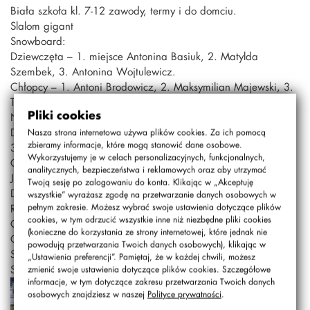
Biała szkoła kl. 7-12 zawody, termy i do domciu.
Slalom gigant
Snowboard:
Dziewczęta – 1. miejsce Antonina Basiuk, 2. Matylda
Szembek, 3. Antonina Wojtulewicz.
Chłopcy – 1. Antoni Brodowicz, 2. Maksymilian Majewski, 3.
Tomasz Lisowski.
Pliki cookies
Narciarstwo alpejskie:
Dziewczęta kl. 7/8 – 1. Zofia Bokowy, 2. Maja Poliszkiewicz,
Nasza strona internetowa używa plików cookies. Za ich pomocą
zbieramy informacje, które mogą stanowić dane osobowe.
3. Michalina Jasińska.
Wykorzystujemy je w celach personalizacyjnych, funkcjonalnych,
Chłopcy kl. 7/8 – Maksymilian Mizera, 2. Jan Obrębski, 3.
analitycznych, bezpieczeństwa i reklamowych oraz aby utrzymać
Jerzy Drygalski.
Twoją sesję po zalogowaniu do konta. Klikając w „Akceptuję
Dziewczęta SLO – 1. Lena Zajdel, 2. Nina Wiśniewska, 3.
wszystkie” wyrażasz zgodę na przetwarzanie danych osobowych w
Róża Perechowska.
pełnym zakresie. Możesz wybrać swoje ustawienia dotyczące plików
cookies, w tym odrzucić wszystkie inne niż niezbędne pliki cookies
Chłopcy SLO – 1. Norbert Klenk, 2. Antoni Plich, 3. Oskar
(konieczne do korzystania ze strony internetowej, które jednak nie
Gajewski.
powodują przetwarzania Twoich danych osobowych), klikając w
Słońce i humor dobry do końca.
„Ustawienia preferencji”. Pamiętaj, że w każdej chwili, możesz
Sport Team StoNaBemowie
zmienić swoje ustawienia dotyczące plików cookies. Szczegółowe
informacje, w tym dotyczące zakresu przetwarzania Twoich danych
osobowych znajdziesz w naszej
Polityce prywatności
.