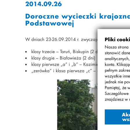
2014.09.26
Doroczne wycieczki krajozn
Podstawowej
W dniach 23-26.09.2014 r. zwyczajow odbyły się wy
Pliki cook
Nasza strona 
klasy trzecie – Toruń, Biskupin (2 dni)
stanowić dane
klasy drugie – Białowieża (2 dni)
analitycznych
klasy pierwsze „a” i „b” – Kazimierz Dolny nad Wi
konta. Klikaj
pełnym zakres
„zerówka” i klasa pierwsza „c” – gospodarstwo ag
wszystkie inne
jednak nie po
Pamiętaj, że 
Szczegółowe 
znajdziesz w 
Ak
ws