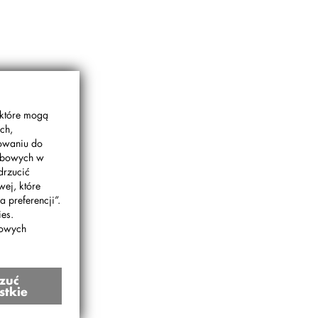
 które mogą
ch,
gowaniu do
sobowych w
drzucić
wej, które
 preferencji”.
es.
bowych
zuć
stkie