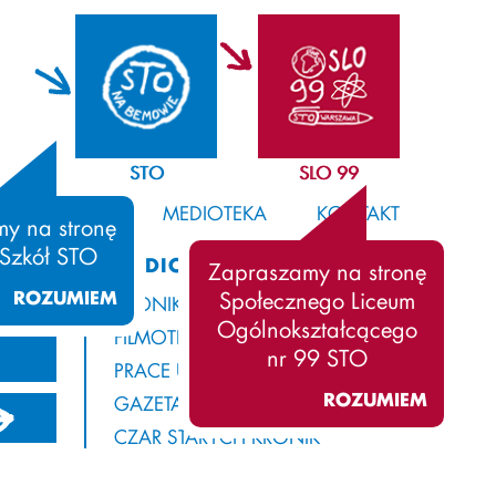
STO
SLO 99
SAMORZĄD
MEDIOTEKA
KONTAKT
y na stronę
 Szkół STO
MEDIOTEKA
Zapraszamy na stronę
ROZUMIEM
Społecznego Liceum
KRONIKA
Ogólnokształcącego
FILMOTEKA
nr 99 STO
PRACE UCZNIÓW
ROZUMIEM
GAZETA Z ROGAMI
13/2014
2012/2013
2011/2012
CZAR STARYCH KRONIK