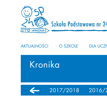
AKTUALNOŚCI
O SZKOLE
DLA UCZN
Kronika
0
2018/2019
2017/2018
2016/