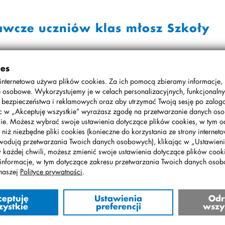
awcze uczniów klas młosz Szkoły
cieczki krajoznawcze:
ies
internetowa używa plików cookies. Za ich pomocą zbieramy informacje,
 osobowe. Wykorzystujemy je w celach personalizacyjnych, funkcjonalny
, bezpieczeństwa i reklamowych oraz aby utrzymać Twoją sesję po zalo
słą (dwa dni)
ąc w „Akceptuję wszystkie” wyrażasz zgodę na przetwarzanie danych o
ie. Możesz wybrać swoje ustawienia dotyczące plików cookies, w tym o
roturystyczne w Borkach (jeden dzień)
 niż niezbędne pliki cookies (konieczne do korzystania ze strony interneto
wodują przetwarzania Twoich danych osobowych), klikając w „Ustawienia
w każdej chwili, możesz zmienić swoje ustawienia dotyczące plików cooki
informacje, w tym dotyczące zakresu przetwarzania Twoich danych oso
naszej
Polityce prywatności
.
ceptuję
Ustawienia
Odr
zystkie
preferencji
wszy