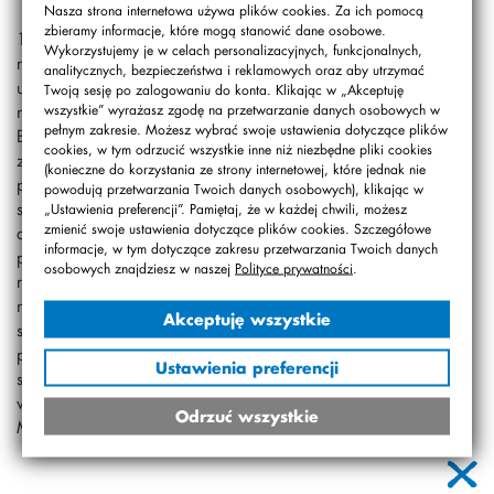
Nasza strona internetowa używa plików cookies. Za ich pomocą
zbieramy informacje, które mogą stanowić dane osobowe.
12 czerwca dzieci z klas 2a i 2b opiekowały się gośćmi-
Wykorzystujemy je w celach personalizacyjnych, funkcjonalnych,
rówieśnikami, którzy przyjechali aż z Białegostoku. Byli to
analitycznych, bezpieczeństwa i reklamowych oraz aby utrzymać
uczniowie z zaprzyjaźnionej szkoły STO.Dzieci i panie
Twoją sesję po zalogowaniu do konta. Klikając w „Akceptuję
nauczycielki powitał napis: „Witamy gości z
wszystkie” wyrażasz zgodę na przetwarzanie danych osobowych w
pełnym zakresie. Możesz wybrać swoje ustawienia dotyczące plików
Białegostoku.Będziemy mieć Was na oku”… Po krótkim
cookies, w tym odrzucić wszystkie inne niż niezbędne pliki cookies
zapoznaniu się drugoklasiści zaprosili dzieci na
(konieczne do korzystania ze strony internetowej, które jednak nie
poczęstunek połączony z prezentacjami o tym, co dzieje
powodują przetwarzania Twoich danych osobowych), klikając w
się w naszej szkole na co dzień i od święta.Następnie
„Ustawienia preferencji”. Pamiętaj, że w każdej chwili, możesz
zmienić swoje ustawienia dotyczące plików cookies. Szczegółowe
dzieci wyhasały się w hali sportowej, a potem tworzyły
informacje, w tym dotyczące zakresu przetwarzania Twoich danych
prace z papieru na zajęciach origami. W tym czasie
osobowych znajdziesz w naszej
Polityce prywatności
.
reprezentanci klas drugich oprowadzali panie
nauczycielki po szkole i tłumaczyli wszystko bardzo
Akceptuję wszystkie
szczegółowo.Po wspólnym obiedzie dzieci udały się na
plac zabaw do Parkofrajdy, a potem niestety trzeba było
Ustawienia preferencji
się rozstać. To był bardzo ekscytujący dzień. Drugoklasiści
w roli gospodarzy spisali się na medal. Brawo! Mariola
Odrzuć wszystkie
Michaluk, Elżbieta Borsuk-Sorota