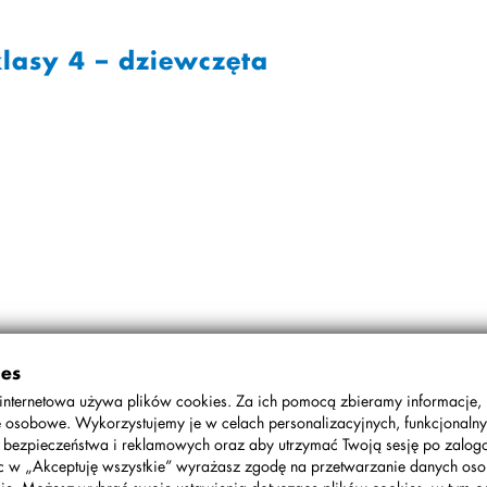
lasy 4 – dziewczęta
ies
internetowa używa plików cookies. Za ich pomocą zbieramy informacje,
 osobowe. Wykorzystujemy je w celach personalizacyjnych, funkcjonalny
, bezpieczeństwa i reklamowych oraz aby utrzymać Twoją sesję po zalo
 szkół niepublicznych w dwa ognie.
ąc w „Akceptuję wszystkie” wyrażasz zgodę na przetwarzanie danych o