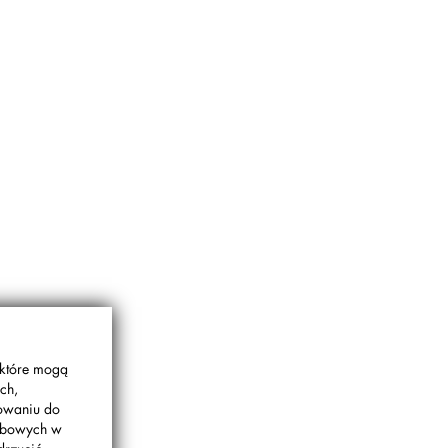
 które mogą
ch,
gowaniu do
sobowych w