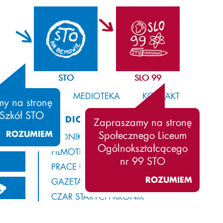
STO
SLO 99
SAMORZĄD
MEDIOTEKA
KONTAKT
y na stronę
 Szkół STO
MEDIOTEKA
Zapraszamy na stronę
ROZUMIEM
Społecznego Liceum
KRONIKA
Ogólnokształcącego
FILMOTEKA
nr 99 STO
PRACE UCZNIÓW
ROZUMIEM
GAZETA Z ROGAMI
21/2022
2020/2021
2019/2020
CZAR STARYCH KRONIK