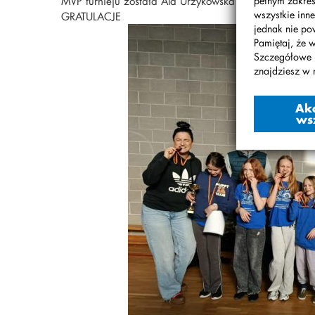
MVP turnieju została Ala Urzykowska
pełnym zakres
wszystkie inne
GRATULACJE
jednak nie po
Pamiętaj, że 
Szczegółowe 
znajdziesz w 
Ak
ws