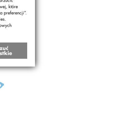
drzucić
wej, które
 preferencji”.
es.
bowych
zuć
stkie