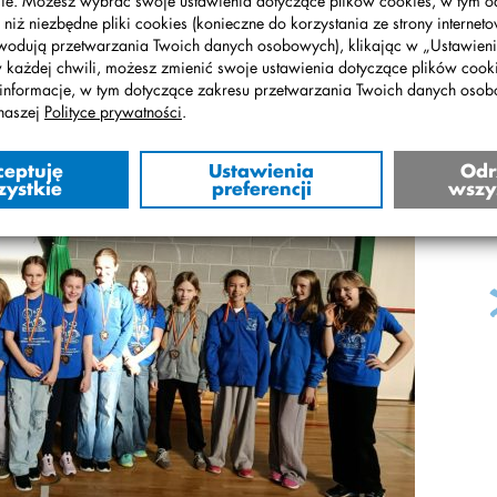
ie. Możesz wybrać swoje ustawienia dotyczące plików cookies, w tym o
 niż niezbędne pliki cookies (konieczne do korzystania ze strony interneto
wodują przetwarzania Twoich danych osobowych), klikając w „Ustawienia
w każdej chwili, możesz zmienić swoje ustawienia dotyczące plików cooki
informacje, w tym dotyczące zakresu przetwarzania Twoich danych oso
naszej
Polityce prywatności
.
ceptuję
Ustawienia
Odr
zystkie
preferencji
wszy