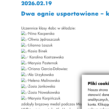
2026.02.19
Dwa ognie usportowione – k
Uczennice klasy 4abc w składzie:
Nina Kacperska
Oliwia Jędraszczak
Lilianna Laszuk
Kasia Binek
Karolina Kostrzewska
Marysia Pasternok
Oriana Garcia-Dołowiec
Ala Urzykowska
Helena Malinowska
Pliki cook
Zosia Jankowska
Nasza strona 
Zosia Nowakowska
stanowić dane
Marysia Karpińczuk
analitycznych
zdobyły brązowy medal podczas Mistrzostw Warszawy
konta. Klikaj