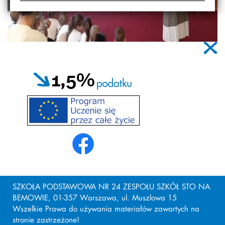
SZKOŁA PODSTAWOWA NR 24 ZESPOŁU SZKÓŁ STO NA
BEMOWIE, 01-357 Warszawa, ul. Muszlowa 15
Wszelkie Prawa do używania materiałów zawartych na
stronie zastrzeżone!