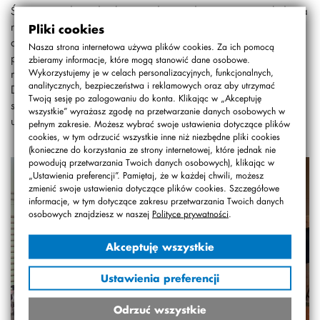
Święto zostało podzielone na dwa wydarzenia ze względu na
roczniki. Na wstępie klas 5-8 przedstawiono część
Pliki cookies
artystyczną w postaci wystąpienia teatralnego
Nasza strona internetowa używa plików cookies. Za ich pomocą
przygotowanego przez ósmoklasistów oraz turnieju “Jaka to
zbieramy informacje, które mogą stanowić dane osobowe.
melodia” z udziałem Nauczycieli. Następnie były przemowy
Wykorzystujemy je w celach personalizacyjnych, funkcjonalnych,
analitycznych, bezpieczeństwa i reklamowych oraz aby utrzymać
Dyrekcji i życzenia dla Nauczycieli. Uroczystość klas 0-4
Twoją sesję po zalogowaniu do konta. Klikając w „Akceptuję
składała się ze ślubowanie klas 1-szych, a następnie
wszystkie” wyrażasz zgodę na przetwarzanie danych osobowych w
uczniowie klas 4-tych przedstawili program artystyczny.
pełnym zakresie. Możesz wybrać swoje ustawienia dotyczące plików
cookies, w tym odrzucić wszystkie inne niż niezbędne pliki cookies
(konieczne do korzystania ze strony internetowej, które jednak nie
powodują przetwarzania Twoich danych osobowych), klikając w
„Ustawienia preferencji”. Pamiętaj, że w każdej chwili, możesz
zmienić swoje ustawienia dotyczące plików cookies. Szczegółowe
informacje, w tym dotyczące zakresu przetwarzania Twoich danych
osobowych znajdziesz w naszej
Polityce prywatności
.
Akceptuję wszystkie
Ustawienia preferencji
Odrzuć wszystkie