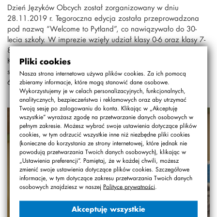
Dzień Języków Obcych został zorganizowany w dniu
28.11.2019 r. Tegoroczna edycja została przeprowadzona
pod nazwą “Welcome to Pytland”, co nawiązywało do 30-
lecia szkoły. W imprezie wzięły udział klasy 0-6 oraz klasy 7-
8, które przeprowadzały swoje punkty w określonych klasach.
Klasy 0-3 dostały od organizatorów upominki, który miały
Pliki cookies
stanowić nagrodę za udział w imprezie. Natomiast klasy 4 –
Nasza strona internetowa używa plików cookies. Za ich pomocą
6 konkurowały ze sobą, zbierając punkty.
zbieramy informacje, które mogą stanowić dane osobowe.
Wykorzystujemy je w celach personalizacyjnych, funkcjonalnych,
analitycznych, bezpieczeństwa i reklamowych oraz aby utrzymać
Twoją sesję po zalogowaniu do konta. Klikając w „Akceptuję
wszystkie” wyrażasz zgodę na przetwarzanie danych osobowych w
pełnym zakresie. Możesz wybrać swoje ustawienia dotyczące plików
cookies, w tym odrzucić wszystkie inne niż niezbędne pliki cookies
(konieczne do korzystania ze strony internetowej, które jednak nie
powodują przetwarzania Twoich danych osobowych), klikając w
„Ustawienia preferencji”. Pamiętaj, że w każdej chwili, możesz
zmienić swoje ustawienia dotyczące plików cookies. Szczegółowe
informacje, w tym dotyczące zakresu przetwarzania Twoich danych
osobowych znajdziesz w naszej
Polityce prywatności
.
Akceptuję wszystkie