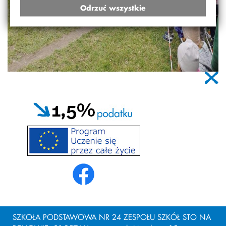
Odrzuć wszystkie
SZKOŁA PODSTAWOWA NR 24 ZESPOŁU SZKÓŁ STO NA