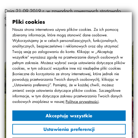
Dnia 21.09.2019 r. w zawodach rowerowych startowało
ok. 100 osób. Zawody przebiegły sprawnie, w bardzo
Pliki cookies
sympatycznej atmosferze.
Nasza strona internetowa używa plików cookies. Za ich pomocą
zbieramy informacje, które mogą stanowić dane osobowe.
Wykorzystujemy je w celach personalizacyjnych, funkcjonalnych,
analitycznych, bezpieczeństwa i reklamowych oraz aby utrzymać
Twoją sesję po zalogowaniu do konta. Klikając w „Akceptuję
wszystkie” wyrażasz zgodę na przetwarzanie danych osobowych w
pełnym zakresie. Możesz wybrać swoje ustawienia dotyczące plików
cookies, w tym odrzucić wszystkie inne niż niezbędne pliki cookies
(konieczne do korzystania ze strony internetowej, które jednak nie
powodują przetwarzania Twoich danych osobowych), klikając w
„Ustawienia preferencji”. Pamiętaj, że w każdej chwili, możesz
zmienić swoje ustawienia dotyczące plików cookies. Szczegółowe
informacje, w tym dotyczące zakresu przetwarzania Twoich danych
osobowych znajdziesz w naszej
Polityce prywatności
.
Akceptuję wszystkie
Ustawienia preferencji