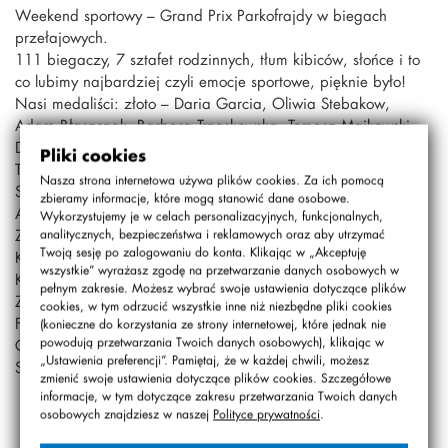
Weekend sportowy – Grand Prix Parkofrajdy w biegach
przełajowych.
111 biegaczy, 7 sztafet rodzinnych, tłum kibiców, słońce i to
co lubimy najbardziej czyli emocje sportowe, pięknie było!
Nasi medaliści: złoto – Daria Garcia, Oliwia Stebakow,
Adam Błaszczak, Barbara Trzaskowska, Tomasz Majkowski,
Dawid Frączak, Mateusz Pawłowski, Gabriela Dudek, Marta
Pliki cookies
Tittenbrun i Aleksander Tittenbrun; srebro – Marcel
Nasza strona internetowa używa plików cookies. Za ich pomocą
Staniszewski, Anna Tatarska, Tadeusz Mitraszewski,
zbieramy informacje, które mogą stanowić dane osobowe.
Aleksander Krzanowski, Marianna Oracka, Mikołaj Ryba,
Wykorzystujemy je w celach personalizacyjnych, funkcjonalnych,
Zuzanna Dyrda, Antonina Kuźma, Hubert Laszuk, Anna
analitycznych, bezpieczeństwa i reklamowych oraz aby utrzymać
Twoją sesję po zalogowaniu do konta. Klikając w „Akceptuję
Kozłowska i Jan Frączak; brąz – Zofia Milewska, Szymon
wszystkie” wyrażasz zgodę na przetwarzanie danych osobowych w
Koisar, Jan Tittenbrun, Gabriela Cegiełka, Adam Tatarski,
pełnym zakresie. Możesz wybrać swoje ustawienia dotyczące plików
Zofia Sobańska, Zuzanna Żołnowska, Stanisław Chyż, Beata
cookies, w tym odrzucić wszystkie inne niż niezbędne pliki cookies
Frączak i Maciej Kostrzewski.
(konieczne do korzystania ze strony internetowej, które jednak nie
powodują przetwarzania Twoich danych osobowych), klikając w
Gratulacje dla wszystkich startujących!
„Ustawienia preferencji”. Pamiętaj, że w każdej chwili, możesz
SportTeamStoNaBemowie
zmienić swoje ustawienia dotyczące plików cookies. Szczegółowe
informacje, w tym dotyczące zakresu przetwarzania Twoich danych
osobowych znajdziesz w naszej
Polityce prywatności
.