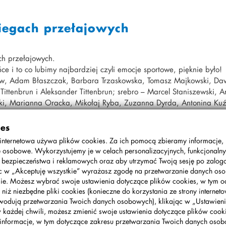
iegach przełajowych
ch przełajowych.
ce i to co lubimy najbardziej czyli emocje sportowe, pięknie było!
kow, Adam Błaszczak, Barbara Trzaskowska, Tomasz Majkowski, Da
ttenbrun i Aleksander Tittenbrun; srebro – Marcel Staniszewski, 
ski, Marianna Oracka, Mikołaj Ryba, Zuzanna Dyrda, Antonina Ku
 Zofia Milewska, Szymon Koisar, Jan Tittenbrun, Gabriela Cegiełk
ław Chyż, Beata Frączak i Maciej Kostrzewski.
ies
internetowa używa plików cookies. Za ich pomocą zbieramy informacje,
 osobowe. Wykorzystujemy je w celach personalizacyjnych, funkcjonalny
, bezpieczeństwa i reklamowych oraz aby utrzymać Twoją sesję po zalo
ąc w „Akceptuję wszystkie” wyrażasz zgodę na przetwarzanie danych o
ie. Możesz wybrać swoje ustawienia dotyczące plików cookies, w tym o
 niż niezbędne pliki cookies (konieczne do korzystania ze strony interneto
wodują przetwarzania Twoich danych osobowych), klikając w „Ustawienia
w każdej chwili, możesz zmienić swoje ustawienia dotyczące plików cooki
informacje, w tym dotyczące zakresu przetwarzania Twoich danych oso