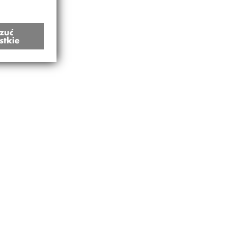
zuć
stkie