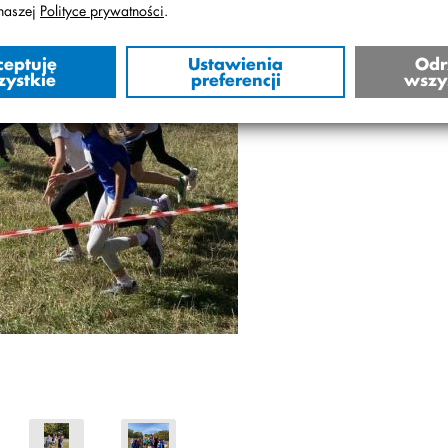
naszej
Polityce prywatności
.
ceptuję
Ustawienia
Odr
zystkie
preferencji
wszy