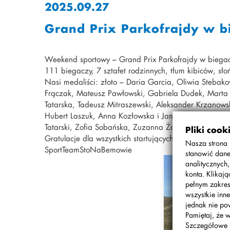
2025.09.27
Grand Prix Parkofrajdy w b
Weekend sportowy – Grand Prix Parkofrajdy w biega
111 biegaczy, 7 sztafet rodzinnych, tłum kibiców, słoń
Nasi medaliści: złoto – Daria Garcia, Oliwia Steba
Frączak, Mateusz Pawłowski, Gabriela Dudek, Marta Ti
Tatarska, Tadeusz Mitraszewski, Aleksander Krzanow
Hubert Laszuk, Anna Kozłowska i Jan Frączak; brąz –
Tatarski, Zofia Sobańska, Zuzanna Żołnowska, Stanis
Pliki cook
Gratulacje dla wszystkich startujących!
Nasza strona 
SportTeamStoNaBemowie
stanowić dane
analitycznych
konta. Klikaj
pełnym zakres
wszystkie inne
jednak nie po
Pamiętaj, że 
Szczegółowe 