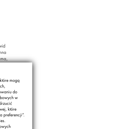
wid
Anna
źma,
a, Adam
 które mogą
ch,
gowaniu do
sobowych w
drzucić
wej, które
 preferencji”.
es.
bowych