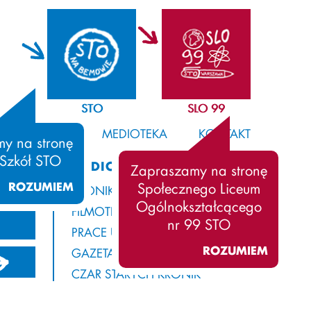
STO
SLO 99
SAMORZĄD
MEDIOTEKA
KONTAKT
y na stronę
 Szkół STO
MEDIOTEKA
Zapraszamy na stronę
ROZUMIEM
Społecznego Liceum
KRONIKA
Ogólnokształcącego
FILMOTEKA
nr 99 STO
PRACE UCZNIÓW
ROZUMIEM
GAZETA Z ROGAMI
21/2022
2020/2021
2019/2020
CZAR STARYCH KRONIK