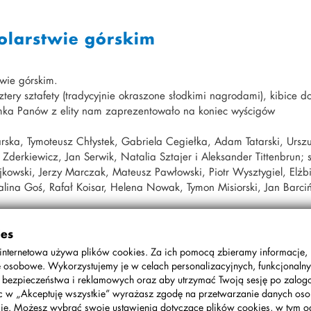
olarstwie górskim
wie górskim.
ztery sztafety (tradycyjnie okraszone słodkimi nagrodami), kibice do
semka Panów z elity nam zaprezentowało na koniec wyścigów
arska, Tymoteusz Chłystek, Gabriela Cegiełka, Adam Tatarski, Ursz
derkiewicz, Jan Serwik, Natalia Sztajer i Aleksander Tittenbrun; 
kowski, Jerzy Marczak, Mateusz Pawłowski, Piotr Wysztygiel, Elżb
alina Goś, Rafał Koisar, Helena Nowak, Tymon Misiorski, Jan Barciń
owodu odwołania wiosennych zawodów MTB.
ies
c medal: „w końcu się udało”!
internetowa używa plików cookies. Za ich pomocą zbieramy informacje,
 osobowe. Wykorzystujemy je w celach personalizacyjnych, funkcjonalny
, bezpieczeństwa i reklamowych oraz aby utrzymać Twoją sesję po zalo
ąc w „Akceptuję wszystkie” wyrażasz zgodę na przetwarzanie danych o
ie. Możesz wybrać swoje ustawienia dotyczące plików cookies, w tym o