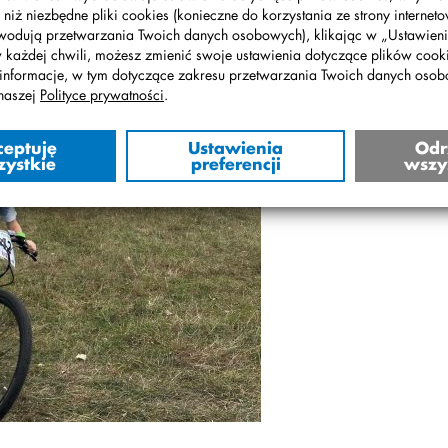
 niż niezbędne pliki cookies (konieczne do korzystania ze strony interneto
wodują przetwarzania Twoich danych osobowych), klikając w „Ustawienia
w każdej chwili, możesz zmienić swoje ustawienia dotyczące plików cooki
informacje, w tym dotyczące zakresu przetwarzania Twoich danych oso
naszej
Polityce prywatności
.
ceptuję
Ustawienia
Odr
zystkie
preferencji
wszy