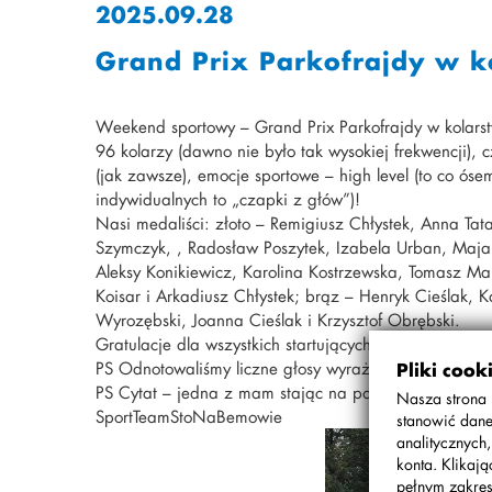
2025.09.28
Grand Prix Parkofrajdy w k
Weekend sportowy – Grand Prix Parkofrajdy w kolarst
96 kolarzy (dawno nie było tak wysokiej frekwencji), c
(jak zawsze), emocje sportowe – high level (to co ó
indywidualnych to „czapki z głów”)!
Nasi medaliści: złoto – Remigiusz Chłystek, Anna Tat
Szymczyk, , Radosław Poszytek, Izabela Urban, Maja Z
Aleksy Konikiewicz, Karolina Kostrzewska, Tomasz Maj
Koisar i Arkadiusz Chłystek; brąz – Henryk Cieślak, K
Wyrozębski, Joanna Cieślak i Krzysztof Obrębski.
Gratulacje dla wszystkich startujących!
PS Odnotowaliśmy liczne głosy wyrażające żal z p
Pliki cook
PS Cytat – jedna z mam stając na podium i odbierają
Nasza strona 
SportTeamStoNaBemowie
stanowić dane
analitycznych
konta. Klikaj
pełnym zakres