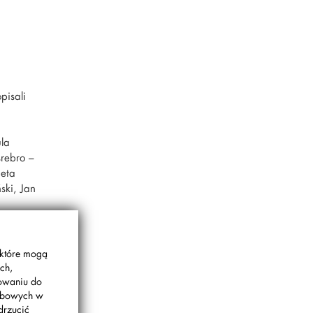
pisali
ula
srebro –
ieta
ski, Jan
 które mogą
ch,
gowaniu do
sobowych w
drzucić