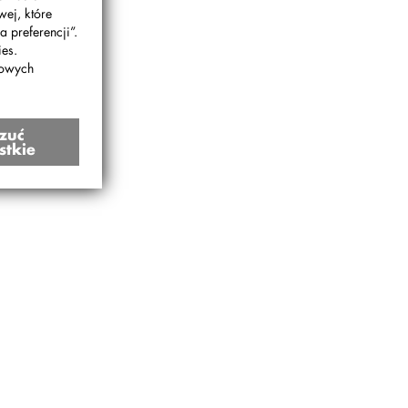
wej, które
 preferencji”.
es.
bowych
zuć
stkie