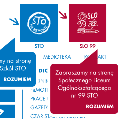
STO
SLO 99
SAMORZĄD
MEDIOTEKA
KONTAKT
y na stronę
 Szkół STO
MEDIOTEKA
Zapraszamy na stronę
ROZUMIEM
Społecznego Liceum
KRONIKA
Ogólnokształcącego
FILMOTEKA
nr 99 STO
PRACE UCZNIÓW
ROZUMIEM
GAZETA Z ROGAMI
21/2022
2020/2021
2019/2020
CZAR STARYCH KRONIK