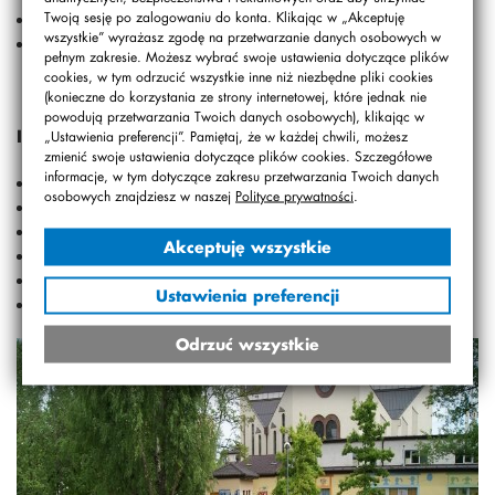
Michał Sadrzak
Twoją sesję po zalogowaniu do konta. Klikając w „Akceptuję
wszystkie” wyrażasz zgodę na przetwarzanie danych osobowych w
Mateusz Wójcik
pełnym zakresie. Możesz wybrać swoje ustawienia dotyczące plików
cookies, w tym odrzucić wszystkie inne niż niezbędne pliki cookies
(konieczne do korzystania ze strony internetowej, które jednak nie
powodują przetwarzania Twoich danych osobowych), klikając w
III miejsce:
„Ustawienia preferencji”. Pamiętaj, że w każdej chwili, możesz
zmienić swoje ustawienia dotyczące plików cookies. Szczegółowe
informacje, w tym dotyczące zakresu przetwarzania Twoich danych
Krystian Dałkowski
osobowych znajdziesz w naszej
Polityce prywatności
.
Hanna Jędrzejczyk
Joanna Szymańska
Akceptuję wszystkie
Małgorzata Kowalska
Alicja Saramak
Ustawienia preferencji
Łukasz Nowopolsk
Odrzuć wszystkie