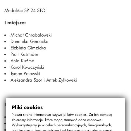
Medaliści SP 24 STO:
I miejsce:
Michał Chrabałowski
Dominika Gimzicka
Elżbieta Gimzicka
Piotr Kuśmider
Ania Kuźma
Karol Kwaczyński
Tymon Potowski
Aleksandra Szor i Antek Żyłkowski
II miejsce:
Pliki cookies
Nasza strona internetowa używa plików cookies. Za ich pomocą
Kaja Dziubińska
zbieramy informacje, które mogą stanowić dane osobowe.
Damian Kuźma
Wykorzystujemy je w celach personalizacyjnych, funkcjonalnych,
Maria Lewandowska
analitycznych, bezpieczeństwa i reklamowych oraz aby utrzymać