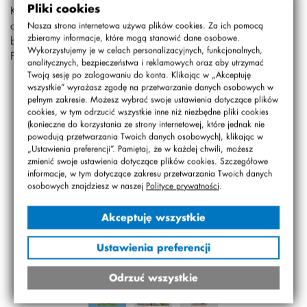
Pliki cookies
Klasa 4c była na Farmie Wuja Toma. Było tam bardzo
ciekawie, było dużo zwierząt i miejsc, gdzie można było się
Nasza strona internetowa używa plików cookies. Za ich pomocą
zbieramy informacje, które mogą stanowić dane osobowe.
bawić. Trochę padało, ale i tak było fajnie.
Wykorzystujemy je w celach personalizacyjnych, funkcjonalnych,
Filip i Tymon z 4c
analitycznych, bezpieczeństwa i reklamowych oraz aby utrzymać
Twoją sesję po zalogowaniu do konta. Klikając w „Akceptuję
wszystkie” wyrażasz zgodę na przetwarzanie danych osobowych w
pełnym zakresie. Możesz wybrać swoje ustawienia dotyczące plików
cookies, w tym odrzucić wszystkie inne niż niezbędne pliki cookies
(konieczne do korzystania ze strony internetowej, które jednak nie
powodują przetwarzania Twoich danych osobowych), klikając w
„Ustawienia preferencji”. Pamiętaj, że w każdej chwili, możesz
zmienić swoje ustawienia dotyczące plików cookies. Szczegółowe
informacje, w tym dotyczące zakresu przetwarzania Twoich danych
osobowych znajdziesz w naszej
Polityce prywatności
.
Akceptuję wszystkie
Ustawienia preferencji
Odrzuć wszystkie