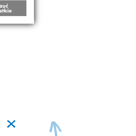
zuć
stkie