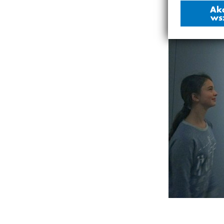
Ak
ws