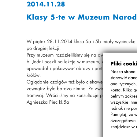
2014.11.28
Klasy 5-te w Muzeum Nar
W piątek 28.11.2014 klasa 5a i 5b miały wycieczkę d
po drugiej lekcji.
Przy muzeum rozdzieliliśmy się na dwie grupy 5a i 5b
b. Jedni poszli na lekcje w muzeum, drudzy ogląda
Pliki cook
opowiadał i pokazywał obrazy i portrety królów polsk
Nasza strona 
królów.
stanowić dane
Oglądanie czołgów też było ciekawe. Oprócz czołgó
analitycznych
zewnątrz było bardzo zimno. Po zwiedzaniu 5a kupiła
konta. Klikaj
tramwaj. Wróciliśmy na konsultacje piątkowe.
pełnym zakres
Agnieszka Piec kl.5a
wszystkie inne
jednak nie po
Pamiętaj, że 
Szczegółowe 
znajdziesz w 