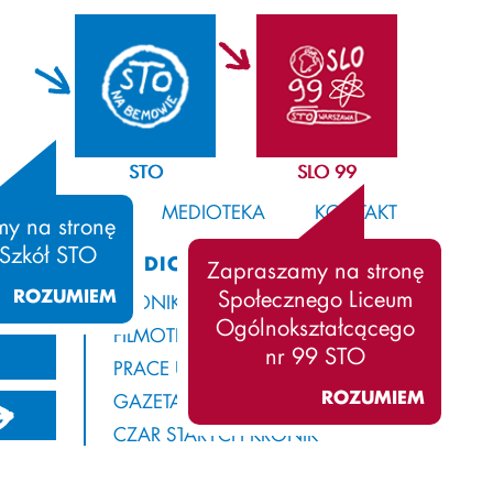
STO
SLO 99
SAMORZĄD
MEDIOTEKA
KONTAKT
y na stronę
 Szkół STO
MEDIOTEKA
Zapraszamy na stronę
ROZUMIEM
Społecznego Liceum
KRONIKA
Ogólnokształcącego
FILMOTEKA
nr 99 STO
PRACE UCZNIÓW
ROZUMIEM
GAZETA Z ROGAMI
13/2014
2012/2013
2011/2012
CZAR STARYCH KRONIK