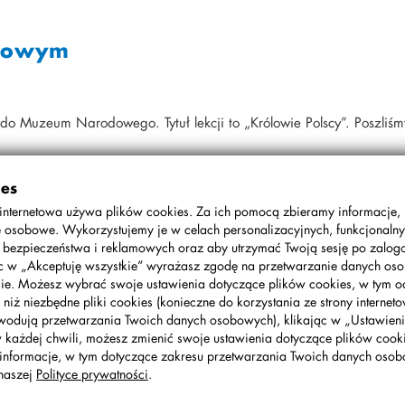
odowym
o Muzeum Narodowego. Tytuł lekcji to „Królowie Polscy”. Poszliśm
. Z p.Basią i p.Anetą poszła klasa a, a z p.Małgosią i p.Kasią kl
ć czołgi w Muzeum Wojska Polskiego. Podczas zwiedzania przewod
ies
ich. Lekcja była ciekawa, choć pan bardzo długo opowiadał histor
internetowa używa plików cookies. Za ich pomocą zbieramy informacje,
 osobowe. Wykorzystujemy je w celach personalizacyjnych, funkcjonalny
w były samoloty i działa wojskowe. Ponieważ wystawa była na
, bezpieczeństwa i reklamowych oraz aby utrzymać Twoją sesję po zalo
 sobie drożdżówki, ale 5b nie zdążyła, bo spieszyliśmy się na
ąc w „Akceptuję wszystkie” wyrażasz zgodę na przetwarzanie danych o
ie. Możesz wybrać swoje ustawienia dotyczące plików cookies, w tym o
 niż niezbędne pliki cookies (konieczne do korzystania ze strony interneto
wodują przetwarzania Twoich danych osobowych), klikając w „Ustawienia
w każdej chwili, możesz zmienić swoje ustawienia dotyczące plików cooki
informacje, w tym dotyczące zakresu przetwarzania Twoich danych oso
naszej
Polityce prywatności
.