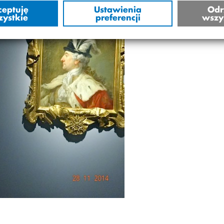
ceptuję
Ustawienia
Odr
zystkie
preferencji
wszy