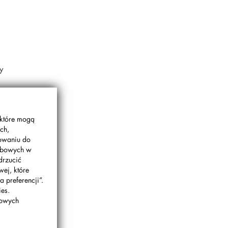
y
asa
nik
ię
 które mogą
ch,
gowaniu do
sobowych w
drzucić
wej, które
 preferencji”.
es.
bowych