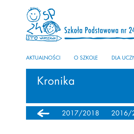
AKTUALNOŚCI
O SZKOLE
DLA UCZN
Kronika
0
2018/2019
2017/2018
2016/