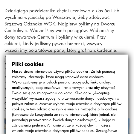
Dziesiątego października chętni uczniowie z klas 5a i 5b
wyszli na wycieczkę po Warszawie, żeby zdobywać
Brązową Odznakę WOK. Najpierw byliśmy na Dworcu
Centralnym. Widzieliśmy wiele pociągów. Widzieliśmy
domy towarowe Centrum i byliśmy w cukierni. Przy
cukierni, kiedy jedliśmy pyszne bułeczki, wszyscy
wrzuciliśmy po złotówce panu, który grał na akordeonie.
Potem poszliśmy na Krakowskie Przedmieście.
Widzieliśmy pomnik Adama Mickiewicza, księcia Józefa
Pliki cookies
Poniatowskiego i siedzieliśmy na ławce z samym
Nasza strona internetowa używa plików cookies. Za ich pomocą
księdzem Janem Twardowskim. Przechodziliśmy obok
zbieramy informacje, które mogą stanowić dane osobowe.
Wykorzystujemy je w celach personalizacyjnych, funkcjonalnych,
hotelu Bristol i Pałacu Prezydenckiego. Wycieczka była
analitycznych, bezpieczeństwa i reklamowych oraz aby utrzymać
świetna i każdemu się podobała, chociaż jeszcze musimy
Twoją sesję po zalogowaniu do konta. Klikając w „Akceptuję
wiele miejsc w Warszawie zobaczyć, aby zdobyć
wszystkie” wyrażasz zgodę na przetwarzanie danych osobowych w
odznakę.
pełnym zakresie. Możesz wybrać swoje ustawienia dotyczące plików
Mateusz Kończak kl. 5a
cookies, w tym odrzucić wszystkie inne niż niezbędne pliki cookies
(konieczne do korzystania ze strony internetowej, które jednak nie
powodują przetwarzania Twoich danych osobowych), klikając w
„Ustawienia preferencji”. Pamiętaj, że w każdej chwili, możesz
zmienić swoje ustawienia dotyczące plików cookies. Szczegółowe