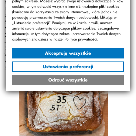
specjały zachwycały nie tylko bogactwem aromatów, ale
pełnym zakresie. Możesz wybrać swoje ustawienia dotyczące plików
cookies, w tym odrzucić wszystkie inne niż niezbędne pliki cookies
także oryginalnym sposobem podania. Konkursowe jury
(konieczne do korzystania ze strony internetowej, które jednak nie
przyznało następujące miejsca: w kategorii „Słodkie
powodują przetwarzania Twoich danych osobowych), klikając w
STO” I miejsce – Mikołaj Stępniak z kl. 2c, II miejsce –
„Ustawienia preferencji”. Pamiętaj, że w każdej chwili, możesz
Małgosia Nowak z kl. 2c, II miejsce – Julia Rymuza z kl.
zmienić swoje ustawienia dotyczące plików cookies. Szczegółowe
informacje, w tym dotyczące zakresu przetwarzania Twoich danych
2a, III miejsce – Marcel Staniszewski z kl. 1b, III miejsce
osobowych znajdziesz w naszej
Polityce prywatności
.
– Ania Zygo z kl. 1a, wyróżnienie – Maja Łażewska z kl.
3a, wyróżnienie – Marysia Mizera z kl. 3b; w kategorii „
Akceptuję wszystkie
Wytrawne STO” I miejsce – Mikołaj Stępniak z kl. 2c, I
miejsce – Adam Błaszczak z kl. 2b, II miejsce – Józek
Ustawienia preferencji
Stefanek z kl. 2c, III miejsce – Julia Szatko z kl. 1b.
Odrzuć wszystkie