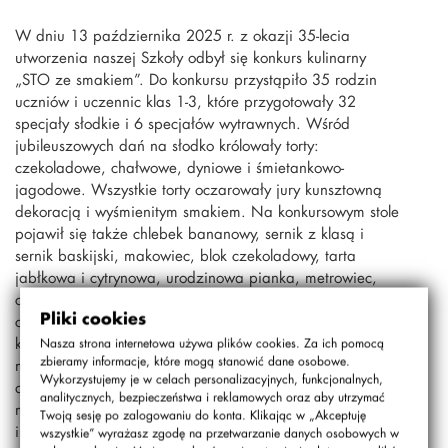
W dniu 13 października 2025 r. z okazji 35-lecia
utworzenia naszej Szkoły odbył się konkurs kulinarny
„STO ze smakiem”. Do konkursu przystąpiło 35 rodzin
uczniów i uczennic klas 1-3, które przygotowały 32
specjały słodkie i 6 specjałów wytrawnych. Wśród
jubileuszowych dań na słodko królowały torty:
czekoladowe, chałwowe, dyniowe i śmietankowo-
jagodowe. Wszystkie torty oczarowały jury kunsztowną
dekoracją i wyśmienitym smakiem. Na konkursowym stole
pojawił się także chlebek bananowy, sernik z klasą i
sernik baskijski, makowiec, blok czekoladowy, tarta
jabłkowa i cytrynowa, urodzinowa pianka, metrowiec,
ciasteczka, bułeczki, muffiny, śmietanowiec, brownie,
Pliki cookies
chałka, rolada z jabłkami, ciasto drożdżowe, daktylowe
kulki mocy i wafle. Nie zabrakło również deseru chia z
Nasza strona internetowa używa plików cookies. Za ich pomocą
zbieramy informacje, które mogą stanowić dane osobowe.
mango oraz galaretki z owocami. Wśród dań wytrawnych
Wykorzystujemy je w celach personalizacyjnych, funkcjonalnych,
degustowano gołąbki, domowe sushi, sałatkę brokułową,
analitycznych, bezpieczeństwa i reklamowych oraz aby utrzymać
makaron z sosem z buraków oraz mini przekąski
Twoją sesję po zalogowaniu do konta. Klikając w „Akceptuję
inspirowane smakami regionów naszego kraju. Wszystkie
wszystkie” wyrażasz zgodę na przetwarzanie danych osobowych w