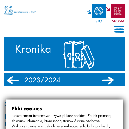
STO
SLO 99
Kronika
2023/2024
2022/2023
2015.01.16
Pliki cookies
Nagrodzeni w konkursie
Nasza strona internetowa używa plików cookies. Za ich pomocą
zbieramy informacje, które mogą stanowić dane osobowe.
matematycznym
Wykorzystujemy je w celach personalizacyjnych, funkcjonalnych,