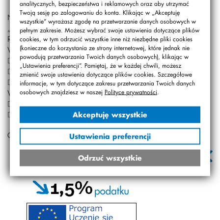
analitycznych, bezpieczeństwa i reklamowych oraz aby utrzymać
Twoją sesję po zalogowaniu do konta. Klikając w „Akceptuję
NAGRODZENI W KONKURSIE MATEMATYCZNYM
wszystkie” wyrażasz zgodę na przetwarzanie danych osobowych w
„ALFIK”
pełnym zakresie. Możesz wybrać swoje ustawienia dotyczące plików
ROK SZKOLNY 2014/2015
cookies, w tym odrzucić wszystkie inne niż niezbędne pliki cookies
(konieczne do korzystania ze strony internetowej, które jednak nie
WYNIK BARDZO DOBRY
powodują przetwarzania Twoich danych osobowych), klikając w
 Adam Gardocki kl. 2a
„Ustawienia preferencji”. Pamiętaj, że w każdej chwili, możesz
 Zofia Maciołek kl. 2b
zmienić swoje ustawienia dotyczące plików cookies. Szczegółowe
 Szymon Szeliga kl. 6b
informacje, w tym dotyczące zakresu przetwarzania Twoich danych
WYNIK DOBRY
osobowych znajdziesz w naszej
Polityce prywatności
.
 Joanna Szymańska kl. 2b
 Jan Górecki kl. 6a
Akceptuję wszystkie
GRATULUJEMY !
Ustawienia preferencji
Odrzuć wszystkie