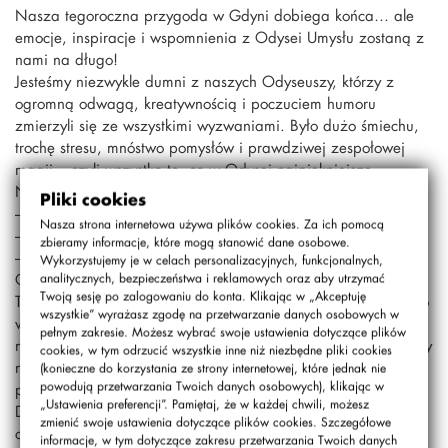
Nasza tegoroczna przygoda w Gdyni dobiega końca… ale
emocje, inspiracje i wspomnienia z Odysei Umysłu zostaną z
nami na długo!
Jesteśmy niezwykle dumni z naszych Odyseuszy, którzy z
ogromną odwagą, kreatywnością i poczuciem humoru
zmierzyli się ze wszystkimi wyzwaniami. Było dużo śmiechu,
trochę stresu, mnóstwo pomysłów i prawdziwej zespołowej
magii – czyli wszystko to, co w Odysei najpiękniejsze.
Nasze drużyny zajęły następujące miejsca:
Pliki cookies
– „Taka kolej rzeczy” – 20. miejsce
Nasza strona internetowa używa plików cookies. Za ich pomocą
– „Tędy przez błędy” – 11. miejsce
zbieramy informacje, które mogą stanowić dane osobowe.
– „Opowieść przeniesamowita” – 9. miejsce
Wykorzystujemy je w celach personalizacyjnych, funkcjonalnych,
Ogromne brawa dla całej 21-osobowej ekipy!
analitycznych, bezpieczeństwa i reklamowych oraz aby utrzymać
Twoją sesję po zalogowaniu do konta. Klikając w „Akceptuję
To był czas świetnej zabawy, czerpania inspiracji, ogromnego
wszystkie” wyrażasz zgodę na przetwarzanie danych osobowych w
wysiłku i intensywnej pracy. Pokazaliście, że wyobraźnia nie
pełnym zakresie. Możesz wybrać swoje ustawienia dotyczące plików
ma granic, a współpraca potrafi zdziałać cuda. Osiągnęliśmy
cookies, w tym odrzucić wszystkie inne niż niezbędne pliki cookies
nasze tegoroczne cele i wracamy z głowami pełnymi
(konieczne do korzystania ze strony internetowej, które jednak nie
powodują przetwarzania Twoich danych osobowych), klikając w
pomysłów oraz sercami pełnymi dumy.
„Ustawienia preferencji”. Pamiętaj, że w każdej chwili, możesz
Dziękujemy wszystkim, którzy byli częścią tej niezwykłej
zmienić swoje ustawienia dotyczące plików cookies. Szczegółowe
odysejowej podróży. Do zobaczenia na kolejnych kreatywnych
informacje, w tym dotyczące zakresu przetwarzania Twoich danych