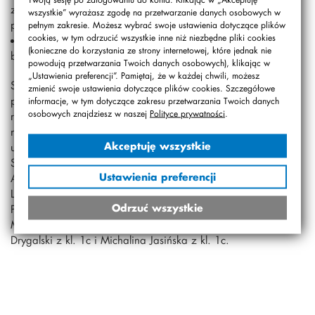
za „Roladki z cukinii, z kozim serem i suszonymi
wszystkie” wyrażasz zgodę na przetwarzanie danych osobowych w
pomidorami”,
pełnym zakresie. Możesz wybrać swoje ustawienia dotyczące plików
cookies, w tym odrzucić wszystkie inne niż niezbędne pliki cookies
III miejsce – Henio Borowski z kl. 1c za „Tartę z
(konieczne do korzystania ze strony internetowej, które jednak nie
brokułami, indykiem, fetą i suszonymi pomidorami”.
powodują przetwarzania Twoich danych osobowych), klikając w
„Ustawienia preferencji”. Pamiętaj, że w każdej chwili, możesz
Szczególne podziękowania i uznanie należą się również
zmienić swoje ustawienia dotyczące plików cookies. Szczegółowe
pozostałym uczestnikom konkursu, którzy w gronie
informacje, w tym dotyczące zakresu przetwarzania Twoich danych
osobowych znajdziesz w naszej
Polityce prywatności
.
rodzinnym przygotowali urodzinowe specjały na 30-lecie
naszej Szkoły. Z dumą oznajmiamy, iż są to następujący
Akceptuję wszystkie
uczniowie i uczennice: Beniamin Lisowski z kl. 3b, Nina
Szuszczykiewicz z kl. 1b, Hania Wywiał z kl. 1b,
Ustawienia preferencji
Aleksandra Dega z kl. 1b, Maja Poliszkiewicz z kl. 1b,
Leon Rybka z kl. 0a, Hubert Laszuk z kl. 1c, Zuzanna
Odrzuć wszystkie
Pasternok z kl. 2c, Miłosz Łastowski z kl. 0a, Antonina
Mieleszkiewicz z kl. 2c, Wiktor Kocjan z kl. 2a, Jerzy
Drygalski z kl. 1c i Michalina Jasińska z kl. 1c.