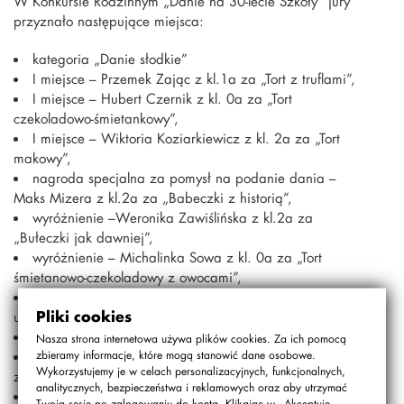
W Konkursie Rodzinnym „Danie na 30-lecie Szkoły” jury
przyznało następujące miejsca:
kategoria „Danie słodkie”
I miejsce – Przemek Zając z kl.1a za „Tort z truflami”,
I miejsce – Hubert Czernik z kl. 0a za „Tort
czekoladowo-śmietankowy”,
I miejsce – Wiktoria Koziarkiewicz z kl. 2a za „Tort
makowy”,
nagroda specjalna za pomysł na podanie dania –
Maks Mizera z kl.2a za „Babeczki z historią”,
wyróżnienie –Weronika Zawiślińska z kl.2a za
„Bułeczki jak dawniej”,
wyróżnienie – Michalinka Sowa z kl. 0a za „Tort
śmietanowo-czekoladowy z owocami”,
wyróżnienie – Natalia Ślęzak z kl. 3a za „Tort
Pliki cookies
urodzinowy STO”.
kategoria „Danie wytrawne”
Nasza strona internetowa używa plików cookies. Za ich pomocą
I miejsce – Paweł Louklinski z kl. 0a za „Pozytywnie
zbieramy informacje, które mogą stanowić dane osobowe.
Wykorzystujemy je w celach personalizacyjnych, funkcjonalnych,
zakręconą trzydziestolatkę”,
analitycznych, bezpieczeństwa i reklamowych oraz aby utrzymać
II miejsce – Amelia i Marcel Karda z kl. 0a i z kl. 1b
Twoją sesję po zalogowaniu do konta. Klikając w „Akceptuję