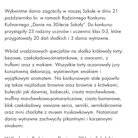
Wykwintne dania zagościły w naszej Szkole w dniu 21
października br. w ramach Rodzinnego Konkursu
Kulinarnego „Danie na 30-lecie Szkoły”. Do konkursu
przystąpiły 23 rodziny uczniów i uczennic klas 0-3, które
przygotowały 20 dań słodkich i 3 dania wytrawne.
Wśród urodzinowych specjałów na słodko królowały torty:
bezowe, czekoladowo-śmietankowe, z owocami, z
truflami oraz z makiem. Wszystkie torty oczarowały jury
kunsztowną dekoracją, wyśmienitym smakiem i
wyjątkowym aromatem. Na konkursowym stole pojawiło
się także najsłodsze brownie oraz brownie z krówkami,
bułeczki jak dawniej, babeczki, ciasta marchewkowe,
muffiny marchewkowo-pomarańczowe, ciasto bananowe,
blok czekoladowy, owsiane serca, serniki, sernikobrownie
oraz mini charlotte z musem truskawkowym. Natomiast
dania wytrawne zachwyciły pikantnymi i korzennymi
smakami.