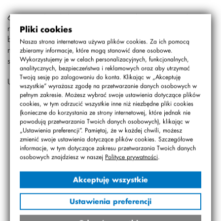
6 marca odwiedziła nas pani Joanna, która przeczytała
nam kilka opowiadań o treści ekologicznej. Byliśmy
Pliki cookies
bardzo zaciekawieni i zasłuchani. Po lekturze spędziliśmy
Nasza strona internetowa używa plików cookies. Za ich pomocą
miło czas na rozmowach. Bardzo dziękujemy za
zbieramy informacje, które mogą stanowić dane osobowe.
Wykorzystujemy je w celach personalizacyjnych, funkcjonalnych,
spotkanie.
analitycznych, bezpieczeństwa i reklamowych oraz aby utrzymać
Twoją sesję po zalogowaniu do konta. Klikając w „Akceptuję
Uczniowie z klasy 1b
wszystkie” wyrażasz zgodę na przetwarzanie danych osobowych w
pełnym zakresie. Możesz wybrać swoje ustawienia dotyczące plików
cookies, w tym odrzucić wszystkie inne niż niezbędne pliki cookies
(konieczne do korzystania ze strony internetowej, które jednak nie
powodują przetwarzania Twoich danych osobowych), klikając w
„Ustawienia preferencji”. Pamiętaj, że w każdej chwili, możesz
zmienić swoje ustawienia dotyczące plików cookies. Szczegółowe
informacje, w tym dotyczące zakresu przetwarzania Twoich danych
osobowych znajdziesz w naszej
Polityce prywatności
.
Akceptuję wszystkie
Ustawienia preferencji