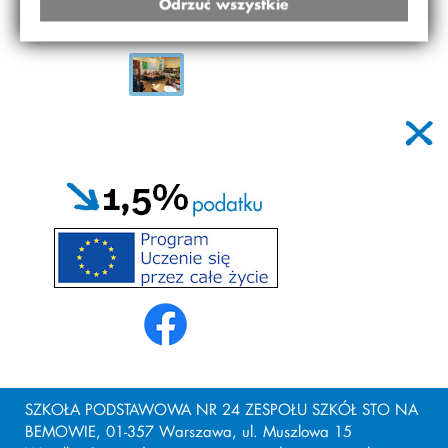
Odrzuć wszystkie
SZKOŁA PODSTAWOWA NR 24 ZESPOŁU SZKÓŁ STO NA
BEMOWIE, 01-357 Warszawa, ul. Muszlowa 15