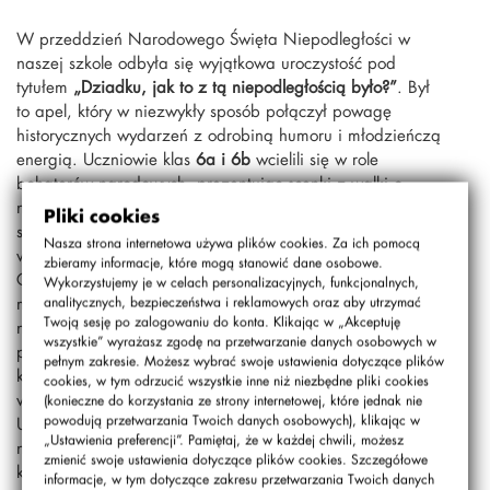
W przeddzień Narodowego Święta Niepodległości w
naszej szkole odbyła się wyjątkowa uroczystość pod
tytułem
„Dziadku, jak to z tą niepodległością było?”
. Był
to apel, który w niezwykły sposób połączył powagę
historycznych wydarzeń z odrobiną humoru i młodzieńczą
energią. Uczniowie klas
6a i 6b
wcielili się w role
bohaterów narodowych, prezentując scenki z walki o
niepodległość Polski. Ich występy, choć pełne refleksji, nie
Pliki cookies
stroniły od lekkich akcentów, które pozwoliły młodszym
Nasza strona internetowa używa plików cookies. Za ich pomocą
widzom lepiej zrozumieć trudną historię naszego kraju.
zbieramy informacje, które mogą stanowić dane osobowe.
Całość została wzbogacona o animacje
Wykorzystujemy je w celach personalizacyjnych, funkcjonalnych,
multimedialne oraz oprawę muzyczną na żywo, co
analitycznych, bezpieczeństwa i reklamowych oraz aby utrzymać
Twoją sesję po zalogowaniu do konta. Klikając w „Akceptuję
nadało wydarzeniu wyjątkowy charakter. Pieśni
wszystkie” wyrażasz zgodę na przetwarzanie danych osobowych w
patriotyczne z ogromnym zaangażowaniem wykonały
pełnym zakresie. Możesz wybrać swoje ustawienia dotyczące plików
klasy
3a i 3b
, a także uczennice z klas
5b, 4b i 6b
,
cookies, w tym odrzucić wszystkie inne niż niezbędne pliki cookies
wprowadzając wszystkich w podniosły nastrój.
(konieczne do korzystania ze strony internetowej, które jednak nie
powodują przetwarzania Twoich danych osobowych), klikając w
Uroczystość była nie tylko lekcją historii, ale też dowodem
„Ustawienia preferencji”. Pamiętaj, że w każdej chwili, możesz
na to, że młode pokolenie potrafi z szacunkiem i
zmienić swoje ustawienia dotyczące plików cookies. Szczegółowe
kreatywnością pielęgnować pamięć o przeszłości.
informacje, w tym dotyczące zakresu przetwarzania Twoich danych