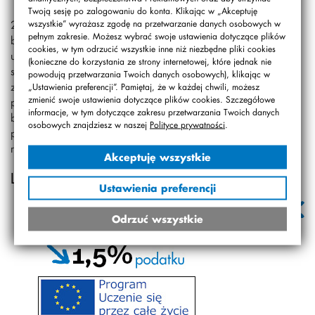
Twoją sesję po zalogowaniu do konta. Klikając w „Akceptuję
20 czerwca odbyło się bardzo szczególne Święto Szkoły,
wszystkie” wyrażasz zgodę na przetwarzanie danych osobowych w
pełnym zakresie. Możesz wybrać swoje ustawienia dotyczące plików
bo związane z obchodami 25-lecia szkoły. Przybyli
cookies, w tym odrzucić wszystkie inne niż niezbędne pliki cookies
uczestnicy zabawy poszukiwali informacji lub wykazywali
(konieczne do korzystania ze strony internetowej, które jednak nie
się wiedzą dotyczącą znajomości naszej instytucji. Nie
powodują przetwarzania Twoich danych osobowych), klikając w
zabrakło śmiechu, radości, ambitnych zadań oraz
„Ustawienia preferencji”. Pamiętaj, że w każdej chwili, możesz
zmienić swoje ustawienia dotyczące plików cookies. Szczegółowe
prezentacji naszego dorobku. Wszyscy świetnie się
informacje, w tym dotyczące zakresu przetwarzania Twoich danych
bawili, a łaskawa pogoda pozwoliła program
osobowych znajdziesz w naszej
Polityce prywatności
.
przeprowadzić od początku do końca. Zapraszamy za
rok!
Akceptuję wszystkie
Link do galerii
Ustawienia preferencji
Odrzuć wszystkie