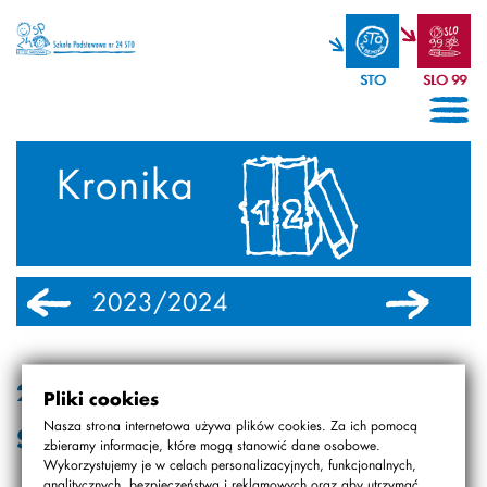
STO
SLO 99
Kronika
2023/2024
2022/2023
2015.04.20
Pliki cookies
Nasza strona internetowa używa plików cookies. Za ich pomocą
Święto szkoły na 25-lecie
zbieramy informacje, które mogą stanowić dane osobowe.
Wykorzystujemy je w celach personalizacyjnych, funkcjonalnych,
analitycznych, bezpieczeństwa i reklamowych oraz aby utrzymać