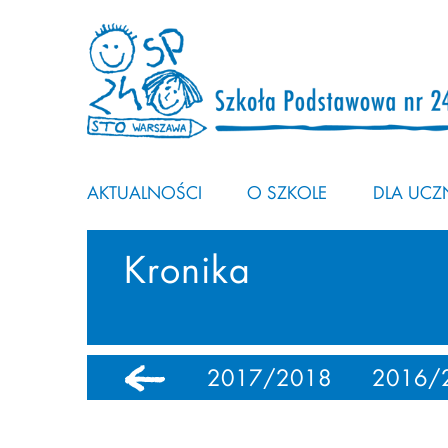
AKTUALNOŚCI
O SZKOLE
DLA UCZN
Kronika
0
2018/2019
2017/2018
2016/