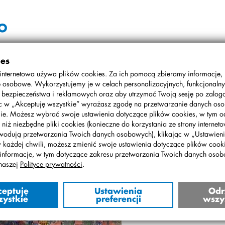
GO
ies
tawę budowli z klocków LEGO na Stadionie Narodowym.
internetowa używa plików cookies. Za ich pomocą zbieramy informacje,
ego, bo wystawa rzeczywiście jest zachwycająca! Żadne z dzieci,
 osobowe. Wykorzystujemy je w celach personalizacyjnych, funkcjonalny
gły oderwać oczu od baśniowego świata. (jb)
, bezpieczeństwa i reklamowych oraz aby utrzymać Twoją sesję po zalo
ąc w „Akceptuję wszystkie” wyrażasz zgodę na przetwarzanie danych o
ie. Możesz wybrać swoje ustawienia dotyczące plików cookies, w tym o
 niż niezbędne pliki cookies (konieczne do korzystania ze strony interneto
wodują przetwarzania Twoich danych osobowych), klikając w „Ustawienia
w każdej chwili, możesz zmienić swoje ustawienia dotyczące plików cooki
informacje, w tym dotyczące zakresu przetwarzania Twoich danych oso
naszej
Polityce prywatności
.
ceptuję
Ustawienia
Odr
zystkie
preferencji
wszy