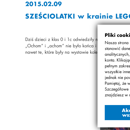
2015.02.09
SZEŚCIOLATKI w krainie LE
Pliki cook
Dziś dzieci z klas 0 i 1c odwiedziły niezwykłą wys
Nasza strona 
„Ochom” i „achom” nie było końca i nic w tym dziwn
stanowić dane
nawet te, które były na wystawie kolejny raz, nie mo
analitycznych
konta. Klikaj
pełnym zakres
wszystkie inne
jednak nie po
Pamiętaj, że 
Szczegółowe 
znajdziesz w 
Ak
ws