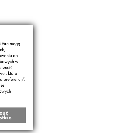
 które mogą
ch,
gowaniu do
sobowych w
drzucić
wej, które
 preferencji”.
es.
bowych
zuć
stkie