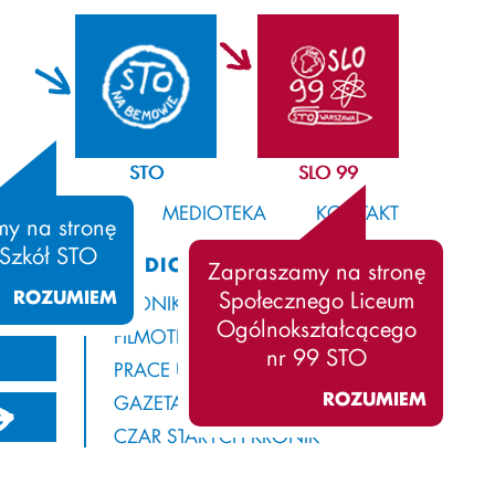
STO
SLO 99
SAMORZĄD
MEDIOTEKA
KONTAKT
y na stronę
 Szkół STO
MEDIOTEKA
Zapraszamy na stronę
ROZUMIEM
Społecznego Liceum
KRONIKA
Ogólnokształcącego
FILMOTEKA
nr 99 STO
PRACE UCZNIÓW
ROZUMIEM
GAZETA Z ROGAMI
13/2014
2012/2013
2011/2012
CZAR STARYCH KRONIK