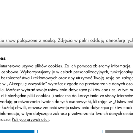
kie show połączone z nauką. Zdjęcia w pełni oddają atmosferę tyc
ies
internetowa używa plików cookies. Za ich pomocą zbieramy informacje,
 osobowe. Wykorzystujemy je w celach personalizacyjnych, funkcjonalny
, bezpieczeństwa i reklamowych oraz aby utrzymać Twoją sesję po zalo
ąc w „Akceptuję wszystkie” wyrażasz zgodę na przetwarzanie danych o
ie. Możesz wybrać swoje ustawienia dotyczące plików cookies, w tym o
 niż niezbędne pliki cookies (konieczne do korzystania ze strony interneto
wodują przetwarzania Twoich danych osobowych), klikając w „Ustawienia
w każdej chwili, możesz zmienić swoje ustawienia dotyczące plików cooki
informacje, w tym dotyczące zakresu przetwarzania Twoich danych oso
naszej
Polityce prywatności
.