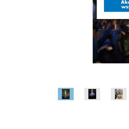
Ak
ws