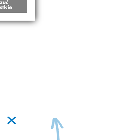
zuć
stkie