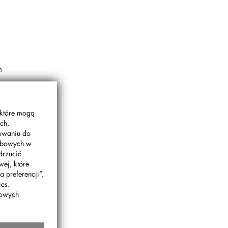
h
 które mogą
ch,
gowaniu do
sobowych w
drzucić
wej, które
 preferencji”.
es.
bowych