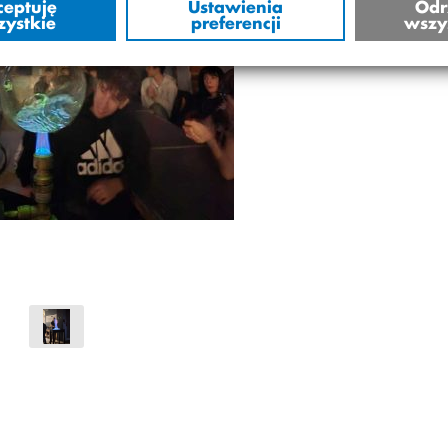
ceptuję
Ustawienia
Odr
zystkie
preferencji
wszy