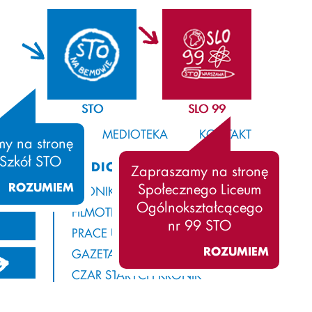
STO
SLO 99
SAMORZĄD
MEDIOTEKA
KONTAKT
y na stronę
 Szkół STO
MEDIOTEKA
Zapraszamy na stronę
ROZUMIEM
Społecznego Liceum
KRONIKA
Ogólnokształcącego
FILMOTEKA
nr 99 STO
PRACE UCZNIÓW
ROZUMIEM
GAZETA Z ROGAMI
21/2022
2020/2021
2019/2020
CZAR STARYCH KRONIK