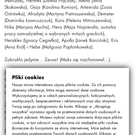
Marczak), Hermes (Dawid Frączak), Atena (Ania
Skokowska), Gaja (Karolina Rumian), Artemida (Zosia
Ostrówka), Afrodyta (Martyna Pietraszewska), Demeter
(Dominika Ławruszczuk), Kora (Helena Mitraszewska),
Nike (Marysia Mucha), Hera (Maja Napierała, autorka
pracy samodzielnej o wybranych mitach greckich),
Herakles (Ignacy Cegiełka), Apollo (Janek Barciński), Eris
(Ania Król) i Hebe (Małgosia Popłonkowska).
Zabrakło jedynie… Zeusa! (Maks się rozchorował…).
Jak widać największym bogom życie czasem płata figle,
Pliki cookies
ale i temu psikusowi udało się zaradzić. Zeusa godnie
zastąpili jego bracia: Posejdon (czyli Antek Pierzchała)
Nasza strona internetowa używa plików cookies. Za ich pomocą
zbieramy informacje, które mogą stanowić dane osobowe.
oraz Hades (w tę rolę wcielił się ochoczo Olek Kucharski).
Wykorzystujemy je w celach personalizacyjnych, funkcjonalnych,
analitycznych, bezpieczeństwa i reklamowych oraz aby utrzymać
Zapraszam do galerii, a polonistce pozostałych klas
Twoją sesję po zalogowaniu do konta. Klikając w „Akceptuję
piątych, pani Agnieszce Drabik, bardzo dziękuję za
wszystkie” wyrażasz zgodę na przetwarzanie danych osobowych w
inspirację.
pełnym zakresie. Możesz wybrać swoje ustawienia dotyczące plików
cookies, w tym odrzucić wszystkie inne niż niezbędne pliki cookies
(konieczne do korzystania ze strony internetowej, które jednak nie
Już w styczniu, w karnawale, kolejne uczty bogów – klas
powodują przetwarzania Twoich danych osobowych), klikając w