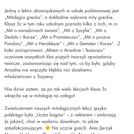
Jedną z lektur obowiązkowych w szkole podstawowej jest
„Mitologia grecka”, a dokładnie wybrane mity greckie.
Klasa 5c w tym roku szkolnym poznała kilka z nich, m.in.
„Mit o narodzinach świata”, „Mit o Syzyfie”, „Mit o
Dedalu i Ikarze”, „Mit o Prometeuszu”, „Mit o puszce
Pandory”, „Mit o Heraklesie” i „Mit o Demeter i Korze”. Z
kolei zainspirowani „Mitem o Ariadnie i Tezeuszu”
uczniowe wszystkich klas piątych tworzyli opwiadania
twórcze, zastanawiając się nad tym, co by było, gdyby
Ariadna nie wręczyła kłębka nici dzielnemu
młodzieńcowi z Trojzeny.
Nie dziwi zatem, że po tak wielu lekcjach klasa 5c
wkręciła się w mitologię na całego!
Zwieńczeniem naszych mitologicznych lekcji języka
polskiego była „Uczta bogów” – z nektarem i ambrozją
(a jakże!), choć w wydaniu dowolnym, to jakże
satysfakcjonującym.
Na uczcie gościli: Ares (Jerzyk