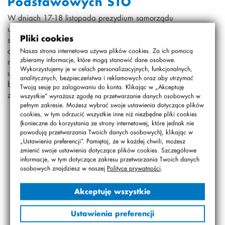
Podstawowych STO
W dniach 17-18 listopada prezydium samorządu
uczniowskiego wzięło udział w spotkaniu samorządów
Pliki cookies
szkół STO z całej Polski. Uczniowie brali udział w
debatach, dyskusjach, a na koniec wybrali wartości, które
Nasza strona internetowa używa plików cookies. Za ich pomocą
zbieramy informacje, które mogą stanowić dane osobowe.
rekomendują do uznawania przez społeczność
Wykorzystujemy je w celach personalizacyjnych, funkcjonalnych,
uczniowską w szkołach STO. To były dwa męczące, ale
analitycznych, bezpieczeństwa i reklamowych oraz aby utrzymać
bardzo owocne dni. Nie możemy doczekać się spotkania
Twoją sesję po zalogowaniu do konta. Klikając w „Akceptuję
za rok.
wszystkie” wyrażasz zgodę na przetwarzanie danych osobowych w
pełnym zakresie. Możesz wybrać swoje ustawienia dotyczące plików
cookies, w tym odrzucić wszystkie inne niż niezbędne pliki cookies
(konieczne do korzystania ze strony internetowej, które jednak nie
powodują przetwarzania Twoich danych osobowych), klikając w
„Ustawienia preferencji”. Pamiętaj, że w każdej chwili, możesz
zmienić swoje ustawienia dotyczące plików cookies. Szczegółowe
informacje, w tym dotyczące zakresu przetwarzania Twoich danych
osobowych znajdziesz w naszej
Polityce prywatności
.
Akceptuję wszystkie
Ustawienia preferencji