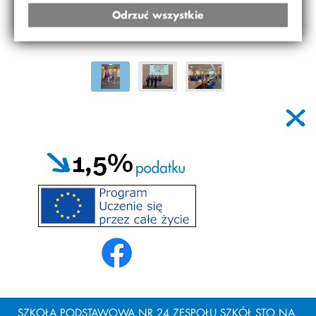
Odrzuć wszystkie
SZKOŁA PODSTAWOWA NR 24 ZESPOŁU SZKÓŁ STO NA