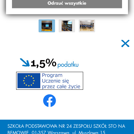
Odrzuć wszystkie
SZKOŁA PODSTAWOWA NR 24 ZESPOŁU SZKÓŁ STO NA
BEMOWIE, 01-357 Warszawa, ul. Muszlowa 15