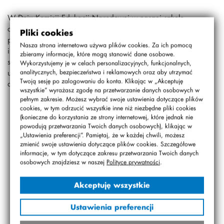
W Dniu Komisji Edukacji Narodowej w naszej szkole
odbyło się uroczyste pasowanie na ucznia klas
Pliki cookies
pierwszych. Po zmierzeniu się z wyzwaniami
Nasza strona internetowa używa plików cookies. Za ich pomocą
intelektualnymi, sportowymi oraz po zaśpiewaniu naszego
zbieramy informacje, które mogą stanowić dane osobowe.
szkolnego hymnu pani dyrektor Ewa Pytlak wręczyła
Wykorzystujemy je w celach personalizacyjnych, funkcjonalnych,
uczniom dyplomy oraz upominki od Zarządu. Następnie
analitycznych, bezpieczeństwa i reklamowych oraz aby utrzymać
Twoją sesję po zalogowaniu do konta. Klikając w „Akceptuję
dumni uczniowie wzięli udział w STOkatonie.
wszystkie” wyrażasz zgodę na przetwarzanie danych osobowych w
pełnym zakresie. Możesz wybrać swoje ustawienia dotyczące plików
cookies, w tym odrzucić wszystkie inne niż niezbędne pliki cookies
(konieczne do korzystania ze strony internetowej, które jednak nie
powodują przetwarzania Twoich danych osobowych), klikając w
„Ustawienia preferencji”. Pamiętaj, że w każdej chwili, możesz
zmienić swoje ustawienia dotyczące plików cookies. Szczegółowe
informacje, w tym dotyczące zakresu przetwarzania Twoich danych
osobowych znajdziesz w naszej
Polityce prywatności
.
Akceptuję wszystkie
Ustawienia preferencji