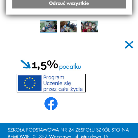
Odrzuć wszystkie
SZKOŁA PODSTAWOWA NR 24 ZESPOŁU SZKÓŁ STO NA
BEMOWIE, 01-357 Warszawa, ul. Muszlowa 15