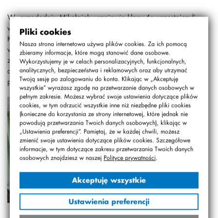
W przededniu Mikołajek uczniowie klasy 4c uczestniczyli
w spotkaniu świątecznym w zaprzyjaźnionym DPS
Pliki cookies
Kombatant, podczas którego wspólnie z kombatantami
Nasza strona internetowa używa plików cookies. Za ich pomocą
wykonywali ozdoby świąteczne. Uczniowie z ogromnym
zbieramy informacje, które mogą stanowić dane osobowe.
zaangażowaniem wspierali seniorów, a pracę umilały
Wykorzystujemy je w celach personalizacyjnych, funkcjonalnych,
dyskusje przy stoliku młodego i znacznie starszego
analitycznych, bezpieczeństwa i reklamowych oraz aby utrzymać
Twoją sesję po zalogowaniu do konta. Klikając w „Akceptuję
pokolenia.
wszystkie” wyrażasz zgodę na przetwarzanie danych osobowych w
pełnym zakresie. Możesz wybrać swoje ustawienia dotyczące plików
cookies, w tym odrzucić wszystkie inne niż niezbędne pliki cookies
(konieczne do korzystania ze strony internetowej, które jednak nie
powodują przetwarzania Twoich danych osobowych), klikając w
„Ustawienia preferencji”. Pamiętaj, że w każdej chwili, możesz
zmienić swoje ustawienia dotyczące plików cookies. Szczegółowe
informacje, w tym dotyczące zakresu przetwarzania Twoich danych
osobowych znajdziesz w naszej
Polityce prywatności
.
Akceptuję wszystkie
Ustawienia preferencji