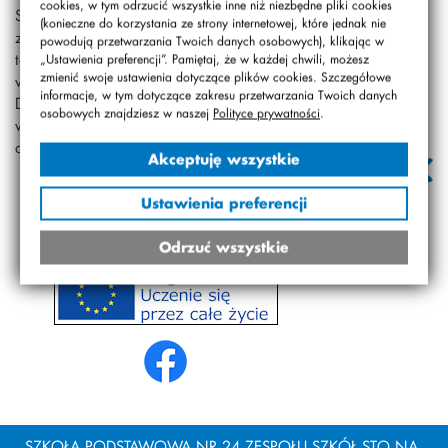
cookies, w tym odrzucić wszystkie inne niż niezbędne pliki cookies
Szkolny Wolontariat „Razem” własnymi rękami i ogromnym
(konieczne do korzystania ze strony internetowej, które jednak nie
zaangażowaniem uzbierał podczas kiermaszu 1900 zł, a
powodują przetwarzania Twoich danych osobowych), klikając w
także wiele kilogramów artykułów higienicznych dla Ośrodka
„Ustawienia preferencji”. Pamiętaj, że w każdej chwili, możesz
zmienić swoje ustawienia dotyczące plików cookies. Szczegółowe
wsparcia Dziecka i Rodziny „Koło” w Warszawie.
informacje, w tym dotyczące zakresu przetwarzania Twoich danych
Dzieci przygotowały trzy kiermasze z własnoręcznie
osobowych znajdziesz w naszej
Polityce prywatności
.
wykonanymi wypiekami, oraz przeprowadziły zbiórkę
artykułów higienicznych.
Akceptuję wszystkie
Ustawienia preferencji
Odrzuć wszystkie
SZKOŁA PODSTAWOWA NR 24 ZESPOŁU SZKÓŁ STO NA