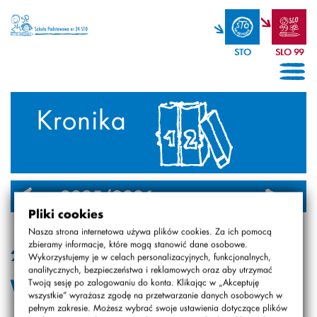
STO
SLO 99
Kronika
2025/2026
2024/2025
Pliki cookies
Nasza strona internetowa używa plików cookies. Za ich pomocą
zbieramy informacje, które mogą stanowić dane osobowe.
2026.01.08
Wykorzystujemy je w celach personalizacyjnych, funkcjonalnych,
analitycznych, bezpieczeństwa i reklamowych oraz aby utrzymać
Wolontariat „Razem”
Twoją sesję po zalogowaniu do konta. Klikając w „Akceptuję
wszystkie” wyrażasz zgodę na przetwarzanie danych osobowych w
pełnym zakresie. Możesz wybrać swoje ustawienia dotyczące plików