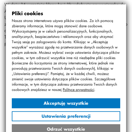
W dniu 16 września klasy 1a i 1b udały się na wycieczkę do
Argocity.
Pliki cookies
Uczniowie wzięli udział w tradycyjnych wykopkach
Nasza strona internetowa używa plików cookies. Za ich pomocą
ziemniaków. Zapoznali się z pracą pszczelarza. Spędzili miło
zbieramy informacje, które mogą stanowić dane osobowe.
czas oddając się wesołym zabawom na świeżym powietrzu.
Wykorzystujemy je w celach personalizacyjnych, funkcjonalnych,
To była wspaniała przygoda integrującą społeczność klas
analitycznych, bezpieczeństwa i reklamowych oraz aby utrzymać
Twoją sesję po zalogowaniu do konta. Klikając w „Akceptuję
pierwszych.
wszystkie” wyrażasz zgodę na przetwarzanie danych osobowych w
pełnym zakresie. Możesz wybrać swoje ustawienia dotyczące plików
cookies, w tym odrzucić wszystkie inne niż niezbędne pliki cookies
(konieczne do korzystania ze strony internetowej, które jednak nie
powodują przetwarzania Twoich danych osobowych), klikając w
„Ustawienia preferencji”. Pamiętaj, że w każdej chwili, możesz
zmienić swoje ustawienia dotyczące plików cookies. Szczegółowe
informacje, w tym dotyczące zakresu przetwarzania Twoich danych
osobowych znajdziesz w naszej
Polityce prywatności
.
Akceptuję wszystkie
Ustawienia preferencji
Odrzuć wszystkie