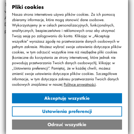
16 i 17 września uczniowie klas trzecich wyjechali na
Pliki cookies
wycieczkę, podczas której wzięli udział w XXX Festynie
Nasza strona internetowa używa plików cookies. Za ich pomocą
Archeologicznym w Biskupinie i odwiedzili przepiękny Toruń.
zbieramy informacje, które mogą stanowić dane osobowe.
Do szkoły wrócili z cudownymi wspomnieniami, pysznymi
Wykorzystujemy je w celach personalizacyjnych, funkcjonalnych,
piernikami i siłami do nauki i pracy.
analitycznych, bezpieczeństwa i reklamowych oraz aby utrzymać
Twoją sesję po zalogowaniu do konta. Klikając w „Akceptuję
wszystkie” wyrażasz zgodę na przetwarzanie danych osobowych w
pełnym zakresie. Możesz wybrać swoje ustawienia dotyczące plików
cookies, w tym odrzucić wszystkie inne niż niezbędne pliki cookies
(konieczne do korzystania ze strony internetowej, które jednak nie
powodują przetwarzania Twoich danych osobowych), klikając w
„Ustawienia preferencji”. Pamiętaj, że w każdej chwili, możesz
zmienić swoje ustawienia dotyczące plików cookies. Szczegółowe
informacje, w tym dotyczące zakresu przetwarzania Twoich danych
osobowych znajdziesz w naszej
Polityce prywatności
.
Akceptuję wszystkie
Ustawienia preferencji
Odrzuć wszystkie