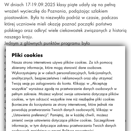
W dniach 17-19.09.2025 klasy piąte udały się na pełną
wrażeń wycieczkę do Poznania, podążając szlakiem
piastowskim. Była to niezwykła podróż w czasie, podczas
której uczniowie mieli okazję poznać początki państwa
polskiego oraz odkryć wiele ciekawostek związanych z historią
naszego kraju.
Jednym z głównych punktów programu było
zwiedzanie
Muzeum Pyry
, gdzie dzieci dowiedziały się, jak
Pliki cookies
ważną rolę odgrywała ziemniaczana bohaterka w życiu
codziennym Wielkopolan. Zajęcia były nie tylko pouczające,
Nasza strona internetowa używa plików cookies. Za ich pomocą
zbieramy informacje, które mogą stanowić dane osobowe.
ale również bardzo zabawne – każdy mógł poczuć się jak
Wykorzystujemy je w celach personalizacyjnych, funkcjonalnych,
prawdziwy pyrkowy ekspert!
analitycznych, bezpieczeństwa i reklamowych oraz aby utrzymać
Po Poznaniu oprowadzał nas niezwykle charyzmatyczny i
Twoją sesję po zalogowaniu do konta. Klikając w „Akceptuję
pełen pasji przewodnik –
pan Marcin
, który w ciekawy i
wszystkie” wyrażasz zgodę na przetwarzanie danych osobowych w
przystępny sposób opowiadał o historii miasta, jego
pełnym zakresie. Możesz wybrać swoje ustawienia dotyczące plików
cookies, w tym odrzucić wszystkie inne niż niezbędne pliki cookies
zabytkach i legendach. Dzięki niemu uczniowie z jeszcze
(konieczne do korzystania ze strony internetowej, które jednak nie
większym zainteresowaniem chłonęli wiedzę i zadawali
powodują przetwarzania Twoich danych osobowych), klikając w
mnóstwo pytań.
„Ustawienia preferencji”. Pamiętaj, że w każdej chwili, możesz
Wycieczka była nie tylko lekcją historii, ale również okazją do
zmienić swoje ustawienia dotyczące plików cookies. Szczegółowe
informacje, w tym dotyczące zakresu przetwarzania Twoich danych
integracji i wspólnego spędzenia czasu.
osobowych znajdziesz w naszej
Polityce prywatności
.